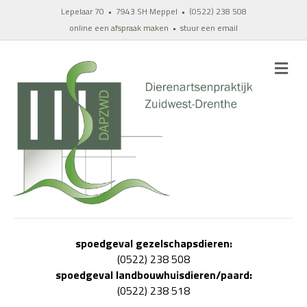
Lepelaar 70 • 7943 SH Meppel • (0522) 238 508
online een afspraak maken
•
stuur een email
M
E
N
U
spoedgeval gezelschapsdieren:
(0522) 238 508
spoedgeval landbouwhuisdieren/paard:
(0522) 238 518