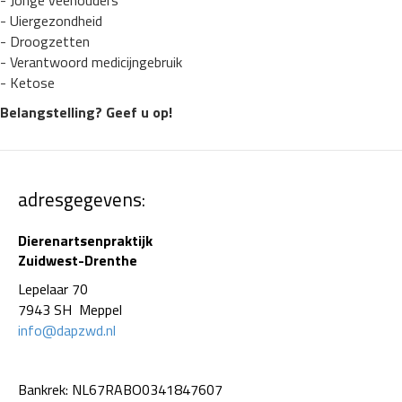
- Jonge veehouders
- Uiergezondheid
- Droogzetten
- Verantwoord medicijngebruik
- Ketose
Belangstelling? Geef u op!
adresgegevens:
Dierenartsenpraktijk
Zuidwest-Drenthe
Lepelaar 70
7943 SH Meppel
info@dapzwd.nl
Bankrek: NL67RABO0341847607