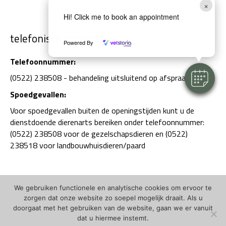
×
Hi! Click me to book an appointment
telefonisch contact:
Powered By
Telefoonnummer:
(0522) 238508 - behandeling uitsluitend op afspraak.
Spoedgevallen:
Voor spoedgevallen buiten de openingstijden kunt u de
dienstdoende dierenarts bereiken onder telefoonnummer:
(0522) 238508 voor de gezelschapsdieren en (0522)
238518 voor landbouwhuisdieren/paard
We gebruiken functionele en analytische cookies om ervoor te
zorgen dat onze website zo soepel mogelijk draait. Als u
doorgaat met het gebruiken van de website, gaan we er vanuit
dat u hiermee instemt.
(c) Dierenartsenpraktijk Zuidwest-Drenthe - DAPZWD |
privacystatement