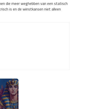
komen die meer weghebben van een statisch
risch is en de winstkansen niet alleen