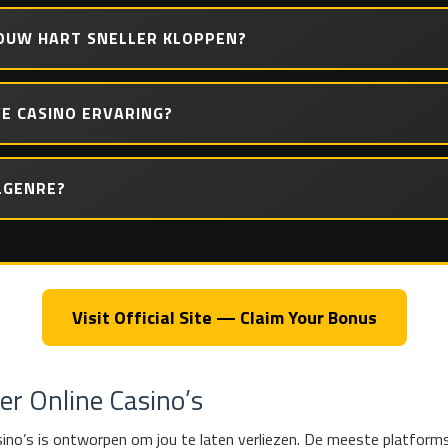
JOUW HART SNELLER KLOPPEN?
VE CASINO ERVARING?
ELGENRE?
Visit Official Site — Claim Your Bonus
er Online Casino’s
 casino’s is ontworpen om jou te laten verliezen. De meeste platfor