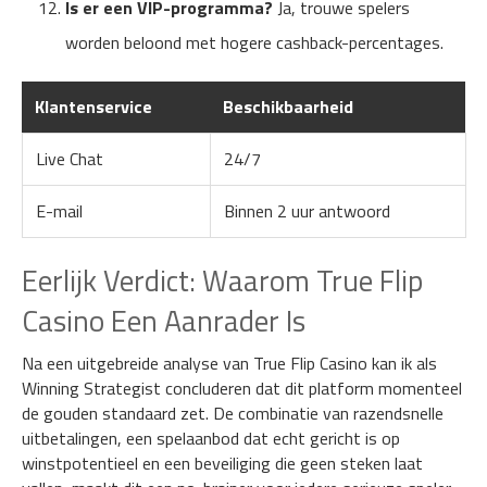
Is er een VIP-programma?
Ja, trouwe spelers
worden beloond met hogere cashback-percentages.
Klantenservice
Beschikbaarheid
Live Chat
24/7
E-mail
Binnen 2 uur antwoord
Eerlijk Verdict: Waarom True Flip
Casino Een Aanrader Is
Na een uitgebreide analyse van True Flip Casino kan ik als
Winning Strategist concluderen dat dit platform momenteel
de gouden standaard zet. De combinatie van razendsnelle
uitbetalingen, een spelaanbod dat echt gericht is op
winstpotentieel en een beveiliging die geen steken laat