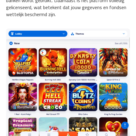
banken wordt gebruikt. Daarnaast is het platform volledig
gelicenseerd, wat betekent dat jouw gegevens en fondsen
wettelijk beschermd zijn.