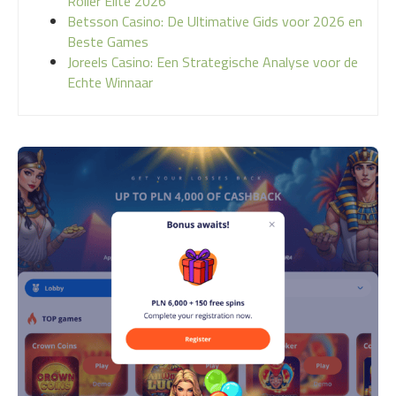
Roller Elite 2026
Betsson Casino: De Ultimative Gids voor 2026 en
Beste Games
Joreels Casino: Een Strategische Analyse voor de
Echte Winnaar