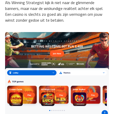
Als Winning Strategist kijk ik niet naar de glimmende
banners, maar naar de wiskundige realiteit achter elk spel.
Een casino is slechts zo goed als zijn vermogen om jouw
winst zonder gedoe uit te betalen.