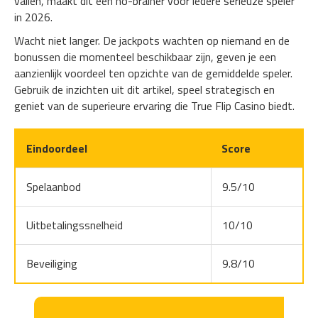
vallen, maakt dit een no-brainer voor iedere serieuze speler
in 2026.
Wacht niet langer. De jackpots wachten op niemand en de
bonussen die momenteel beschikbaar zijn, geven je een
aanzienlijk voordeel ten opzichte van de gemiddelde speler.
Gebruik de inzichten uit dit artikel, speel strategisch en
geniet van de superieure ervaring die True Flip Casino biedt.
Eindoordeel
Score
Spelaanbod
9.5/10
Uitbetalingssnelheid
10/10
Beveiliging
9.8/10