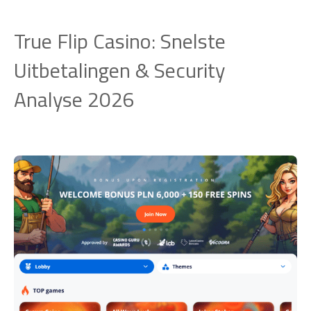
True Flip Casino: Snelste
Uitbetalingen & Security
Analyse 2026