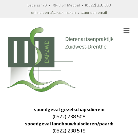
Lepelaar 70 • 7943 SH Meppel • (0522) 238 508
online een afspraak maken
•
stuur een email
M
E
N
U
spoedgeval gezelschapsdieren:
(0522) 238 508
spoedgeval landbouwhuisdieren/paard:
(0522) 238 518