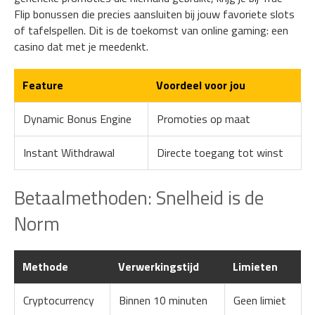
Flip bonussen die precies aansluiten bij jouw favoriete slots
of tafelspellen. Dit is de toekomst van online gaming: een
casino dat met je meedenkt.
Feature
Voordeel voor jou
Dynamic Bonus Engine
Promoties op maat
Instant Withdrawal
Directe toegang tot winst
Betaalmethoden: Snelheid is de
Norm
Methode
Verwerkingstijd
Limieten
Cryptocurrency
Binnen 10 minuten
Geen limiet