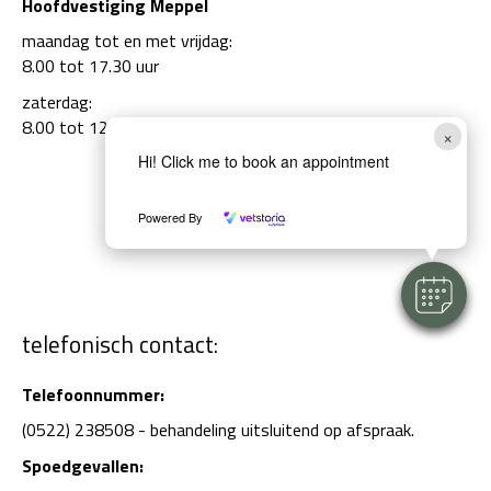
Hoofdvestiging Meppel
maandag tot en met vrijdag:
8.00 tot 17.30 uur
zaterdag:
8.00 tot 12.00 uur
×
Hi! Click me to book an appointment
Powered By
telefonisch contact:
Telefoonnummer:
(0522) 238508 - behandeling uitsluitend op afspraak.
Spoedgevallen: