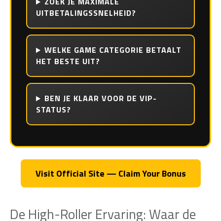
ZOEK JE MAXIMALE
UITBETALINGSSNELHEID?
WELKE GAME CATEGORIE BETAALT
HET BESTE UIT?
BEN JE KLAAR VOOR DE VIP-
STATUS?
Visit Official Site — Claim Your Bonus
De High-Roller Ervaring: Waar de