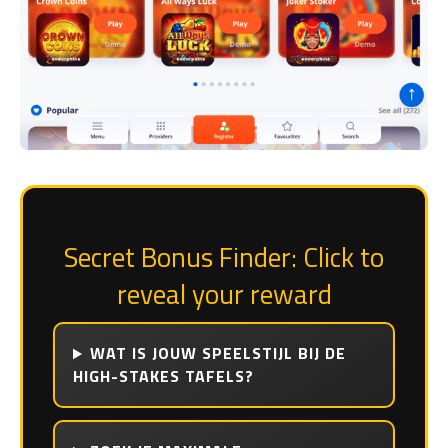
Secret Bonus Finder: Click to
reveal your reward
WAT IS JOUW SPEELSTIJL BIJ DE
HIGH-STAKES TAFELS?