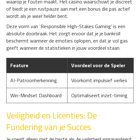
waarop je fouten maakt. Het casino waarschuwt je discreet
of biedt je een rustpauze aan met een bonus die pas actief
wordt als je weer helder bent.
Deze vorm van ‘Responsible High-Stakes Gaming’ is een
absolute doorbraak. Het zorgt ervoor dat je je bankroll
beschermt wanneer de emoties oplopen, en dat je vol gas
geeft wanneer de statistieken in jouw voordeel staan.
Feature
Voordeel voor de Speler
AI-Patroonherkenning
Voorkomt impulsief verlies
Win-Mindset Dashboard
Optimaliseert inzet-timing
Veiligheid en Licenties: De
Fundering van je Succes
Je speelt alleen met de beste als de veiligheid gegarandeerd