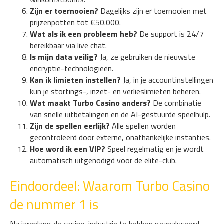
Zijn er toernooien?
Dagelijks zijn er toernooien met
prijzenpotten tot €50.000.
Wat als ik een probleem heb?
De support is 24/7
bereikbaar via live chat.
Is mijn data veilig?
Ja, ze gebruiken de nieuwste
encryptie-technologieën.
Kan ik limieten instellen?
Ja, in je accountinstellingen
kun je stortings-, inzet- en verlieslimieten beheren.
Wat maakt Turbo Casino anders?
De combinatie
van snelle uitbetalingen en de AI-gestuurde speelhulp.
Zijn de spellen eerlijk?
Alle spellen worden
gecontroleerd door externe, onafhankelijke instanties.
Hoe word ik een VIP?
Speel regelmatig en je wordt
automatisch uitgenodigd voor de elite-club.
Eindoordeel: Waarom Turbo Casino
de nummer 1 is