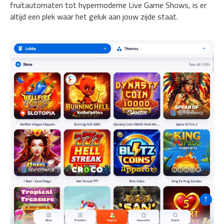
fruitautomaten tot hypermoderne Live Game Shows, is er
altijd een plek waar het geluk aan jouw zijde staat.