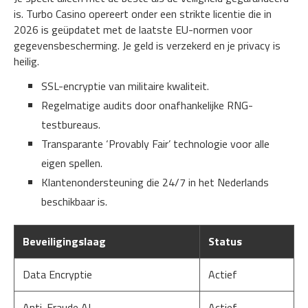
is. Turbo Casino opereert onder een strikte licentie die in
2026 is geüpdatet met de laatste EU-normen voor
gegevensbescherming. Je geld is verzekerd en je privacy is
heilig.
SSL-encryptie van militaire kwaliteit.
Regelmatige audits door onafhankelijke RNG-
testbureaus.
Transparante ‘Provably Fair’ technologie voor alle
eigen spellen.
Klantenondersteuning die 24/7 in het Nederlands
beschikbaar is.
Beveiligingslaag
Status
Data Encryptie
Actief
Anti-Fraude AI
Actief