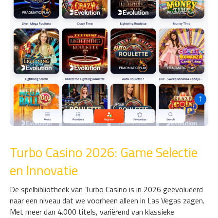
Turbo Casino 2026: Game Selectie
en Innovatie
De spelbibliotheek van Turbo Casino is in 2026 geëvolueerd
naar een niveau dat we voorheen alleen in Las Vegas zagen.
Met meer dan 4.000 titels, variërend van klassieke