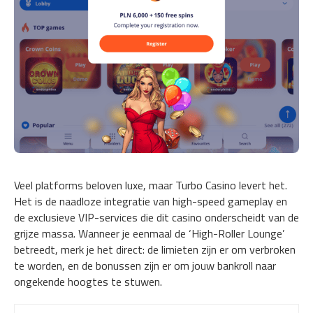
Veel platforms beloven luxe, maar Turbo Casino levert het.
Het is de naadloze integratie van high-speed gameplay en
de exclusieve VIP-services die dit casino onderscheidt van de
grijze massa. Wanneer je eenmaal de ‘High-Roller Lounge’
betreedt, merk je het direct: de limieten zijn er om verbroken
te worden, en de bonussen zijn er om jouw bankroll naar
ongekende hoogtes te stuwen.