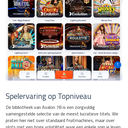
Spelervaring op Topniveau
De bibliotheek van Avalon 78 is een zorgvuldig
samengestelde selectie van de meest lucratieve titels. We
praten hier niet over standaard fruitmachines, maar over
slots met een hoge volatiliteit waar een enkele spin je leven