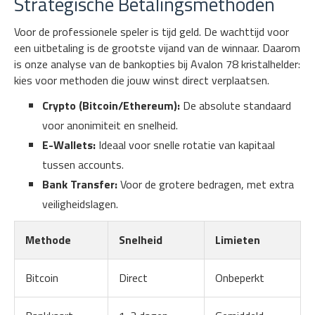
Strategische Betalingsmethoden
Voor de professionele speler is tijd geld. De wachttijd voor
een uitbetaling is de grootste vijand van de winnaar. Daarom
is onze analyse van de bankopties bij Avalon 78 kristalhelder:
kies voor methoden die jouw winst direct verplaatsen.
Crypto (Bitcoin/Ethereum):
De absolute standaard
voor anonimiteit en snelheid.
E-Wallets:
Ideaal voor snelle rotatie van kapitaal
tussen accounts.
Bank Transfer:
Voor de grotere bedragen, met extra
veiligheidslagen.
Methode
Snelheid
Limieten
Bitcoin
Direct
Onbeperkt