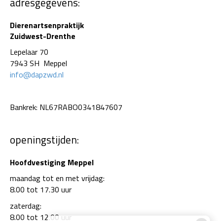
adresgegevens:
Dierenartsenpraktijk
Zuidwest-Drenthe
Lepelaar 70
7943 SH Meppel
info@dapzwd.nl
Bankrek: NL67RABO0341847607
openingstijden:
Hoofdvestiging Meppel
maandag tot en met vrijdag:
8.00 tot 17.30 uur
zaterdag:
8.00 tot 12.00 uur