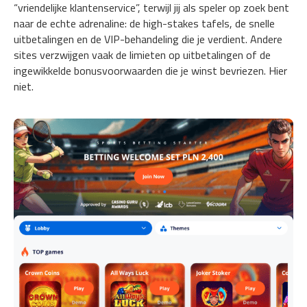
“vriendelijke klantenservice”, terwijl jij als speler op zoek bent
naar de echte adrenaline: de high-stakes tafels, de snelle
uitbetalingen en de VIP-behandeling die je verdient. Andere
sites verzwijgen vaak de limieten op uitbetalingen of de
ingewikkelde bonusvoorwaarden die je winst bevriezen. Hier
niet.