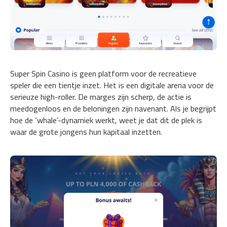
Super Spin Casino is geen platform voor de recreatieve
speler die een tientje inzet. Het is een digitale arena voor de
serieuze high-roller. De marges zijn scherp, de actie is
meedogenloos en de beloningen zijn navenant. Als je begrijpt
hoe de ‘whale’-dynamiek werkt, weet je dat dit de plek is
waar de grote jongens hun kapitaal inzetten.