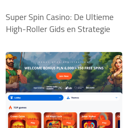
Super Spin Casino: De Ultieme
High-Roller Gids en Strategie