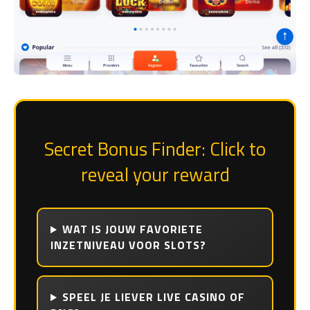
Secret Bonus Finder: Click to
reveal your reward
WAT IS JOUW FAVORIETE
INZETNIVEAU VOOR SLOTS?
SPEEL JE LIEVER LIVE CASINO OF