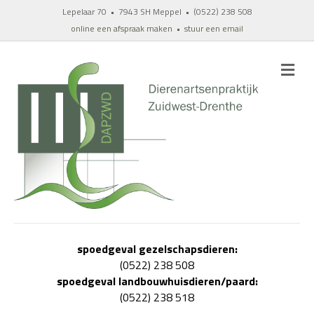
Lepelaar 70 • 7943 SH Meppel • (0522) 238 508
online een afspraak maken
•
stuur een email
M
E
N
U
spoedgeval gezelschapsdieren:
(0522) 238 508
spoedgeval landbouwhuisdieren/paard:
(0522) 238 518