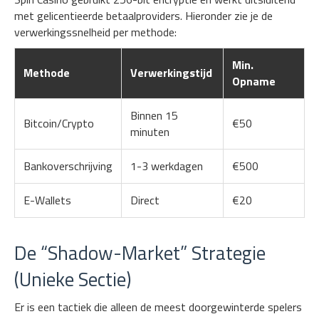
met gelicentieerde betaalproviders. Hieronder zie je de
verwerkingssnelheid per methode:
Min.
Methode
Verwerkingstijd
Opname
Binnen 15
Bitcoin/Crypto
€50
minuten
Bankoverschrijving
1-3 werkdagen
€500
E-Wallets
Direct
€20
De “Shadow-Market” Strategie
(Unieke Sectie)
Er is een tactiek die alleen de meest doorgewinterde spelers