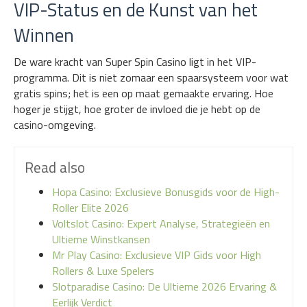
VIP-Status en de Kunst van het
Winnen
De ware kracht van Super Spin Casino ligt in het VIP-
programma. Dit is niet zomaar een spaarsysteem voor wat
gratis spins; het is een op maat gemaakte ervaring. Hoe
hoger je stijgt, hoe groter de invloed die je hebt op de
casino-omgeving.
Read also
Hopa Casino: Exclusieve Bonusgids voor de High-
Roller Elite 2026
Voltslot Casino: Expert Analyse, Strategieën en
Ultieme Winstkansen
Mr Play Casino: Exclusieve VIP Gids voor High
Rollers & Luxe Spelers
Slotparadise Casino: De Ultieme 2026 Ervaring &
Eerlijk Verdict