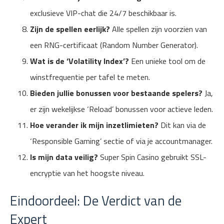
exclusieve VIP-chat die 24/7 beschikbaar is.
Zijn de spellen eerlijk?
Alle spellen zijn voorzien van
een RNG-certificaat (Random Number Generator).
Wat is de ‘Volatility Index’?
Een unieke tool om de
winstfrequentie per tafel te meten.
Bieden jullie bonussen voor bestaande spelers?
Ja,
er zijn wekelijkse ‘Reload’ bonussen voor actieve leden.
Hoe verander ik mijn inzetlimieten?
Dit kan via de
‘Responsible Gaming’ sectie of via je accountmanager.
Is mijn data veilig?
Super Spin Casino gebruikt SSL-
encryptie van het hoogste niveau.
Eindoordeel: De Verdict van de
Expert