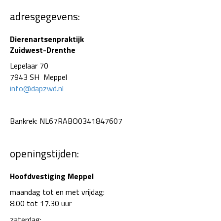
adresgegevens:
Dierenartsenpraktijk
Zuidwest-Drenthe
Lepelaar 70
7943 SH Meppel
info@dapzwd.nl
Bankrek: NL67RABO0341847607
openingstijden:
Hoofdvestiging Meppel
maandag tot en met vrijdag:
8.00 tot 17.30 uur
zaterdag: