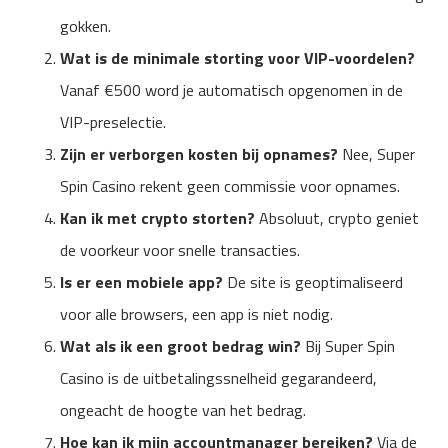
gokken.
Wat is de minimale storting voor VIP-voordelen?
Vanaf €500 word je automatisch opgenomen in de
VIP-preselectie.
Zijn er verborgen kosten bij opnames?
Nee, Super
Spin Casino rekent geen commissie voor opnames.
Kan ik met crypto storten?
Absoluut, crypto geniet
de voorkeur voor snelle transacties.
Is er een mobiele app?
De site is geoptimaliseerd
voor alle browsers, een app is niet nodig.
Wat als ik een groot bedrag win?
Bij Super Spin
Casino is de uitbetalingssnelheid gegarandeerd,
ongeacht de hoogte van het bedrag.
Hoe kan ik mijn accountmanager bereiken?
Via de