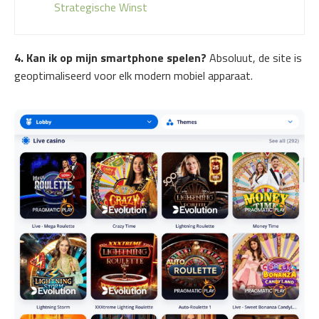
Strategische Winst
4. Kan ik op mijn smartphone spelen?
Absoluut, de site is
geoptimaliseerd voor elk modern mobiel apparaat.