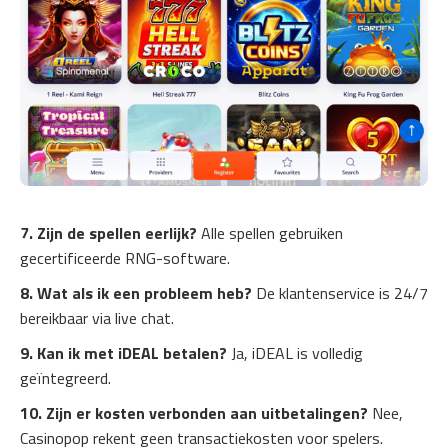
7. Zijn de spellen eerlijk?
Alle spellen gebruiken
gecertificeerde RNG-software.
8. Wat als ik een probleem heb?
De klantenservice is 24/7
bereikbaar via live chat.
9. Kan ik met iDEAL betalen?
Ja, iDEAL is volledig
geïntegreerd.
10. Zijn er kosten verbonden aan uitbetalingen?
Nee,
Casinopop rekent geen transactiekosten voor spelers.