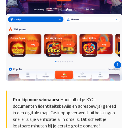
Pro-tip voor winnaars:
Houd altijd je KYC-
documenten (identiteitsbewijs en adresbewijs) gereed
in een digitale map. Casinopop verwerkt uitbetalingen
sneller als je verificatie al in orde is. Dit scheelt je
kostbare minuten bij je eerste grote opname!