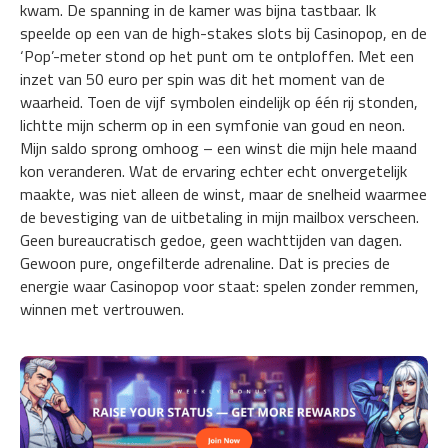
kwam. De spanning in de kamer was bijna tastbaar. Ik
speelde op een van de high-stakes slots bij Casinopop, en de
‘Pop’-meter stond op het punt om te ontploffen. Met een
inzet van 50 euro per spin was dit het moment van de
waarheid. Toen de vijf symbolen eindelijk op één rij stonden,
lichtte mijn scherm op in een symfonie van goud en neon.
Mijn saldo sprong omhoog – een winst die mijn hele maand
kon veranderen. Wat de ervaring echter echt onvergetelijk
maakte, was niet alleen de winst, maar de snelheid waarmee
de bevestiging van de uitbetaling in mijn mailbox verscheen.
Geen bureaucratisch gedoe, geen wachttijden van dagen.
Gewoon pure, ongefilterde adrenaline. Dat is precies de
energie waar Casinopop voor staat: spelen zonder remmen,
winnen met vertrouwen.