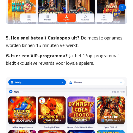
5. Hoe snel betaalt Casinopop uit?
De meeste opnames
worden binnen 15 minuten verwerkt.
6. Is er een VIP-programma?
Ja, het ‘Pop-programma’
biedt exclusieve rewards voor loyale spelers.