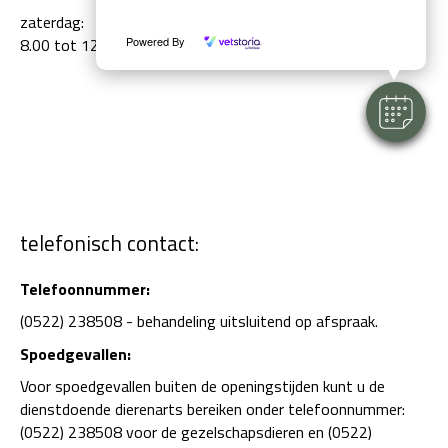
zaterdag:
Powered By
8.00 tot 12.00 uur
telefonisch contact:
Telefoonnummer:
(0522) 238508 - behandeling uitsluitend op afspraak.
Spoedgevallen:
Voor spoedgevallen buiten de openingstijden kunt u de
dienstdoende dierenarts bereiken onder telefoonnummer:
(0522) 238508 voor de gezelschapsdieren en (0522)