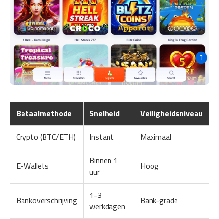
Betaalmethode
Snelheid
Veiligheidsniveau
Crypto (BTC/ETH)
Instant
Maximaal
Binnen 1
E-Wallets
Hoog
uur
1-3
Bankoverschrijving
Bank-grade
werkdagen