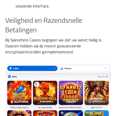
vloeiende interface.
Veiligheid en Razendsnelle
Betalingen
Bij Spinorhino Casino begrijpen we dat uw winst heilig is.
Daarom hebben wij de meest geavanceerde
encryptieprotocollen geïmplementeerd.