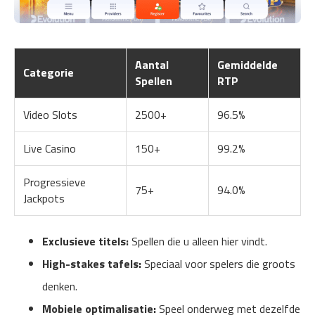
Aantal
Gemiddelde
Categorie
Spellen
RTP
Video Slots
2500+
96.5%
Live Casino
150+
99.2%
Progressieve
75+
94.0%
Jackpots
Exclusieve titels:
Spellen die u alleen hier vindt.
High-stakes tafels:
Speciaal voor spelers die groots
denken.
Mobiele optimalisatie:
Speel onderweg met dezelfde