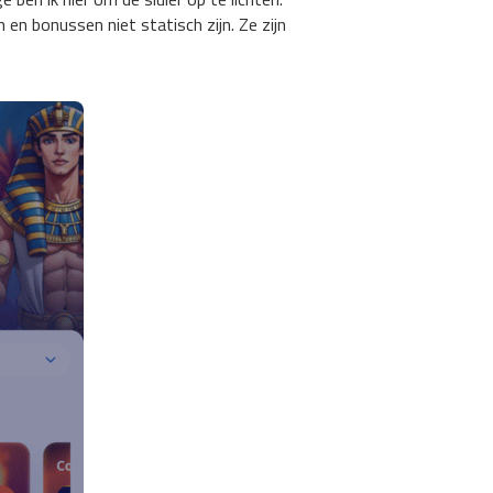
en bonussen niet statisch zijn. Ze zijn