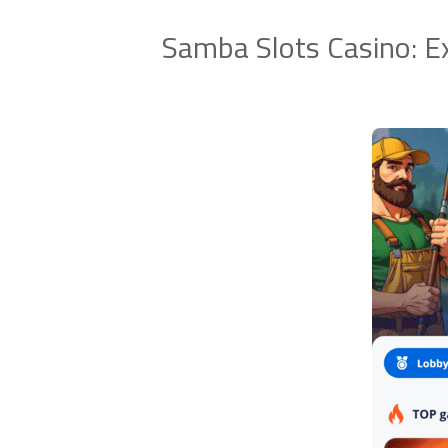
Samba Slots Casino: E