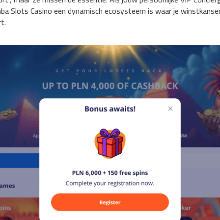
mba Slots Casino een dynamisch ecosysteem is waar je winstkansen 
t.