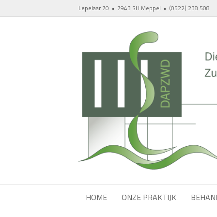
Lepelaar 70 • 7943 SH Meppel • (0522) 238 508
HOME
ONZE PRAKTIJK
BEHAN