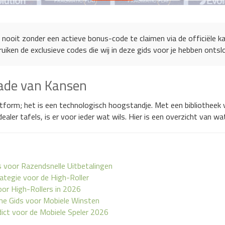
nooit zonder een actieve bonus-code te claimen via de officiële ka
iken de exclusieve codes die wij in deze gids voor je hebben ontsl
ade van Kansen
tform; het is een technologisch hoogstandje. Met een bibliotheek
dealer tafels, is er voor ieder wat wils. Hier is een overzicht van w
s voor Razendsnelle Uitbetalingen
ategie voor de High-Roller
oor High-Rollers in 2026
eme Gids voor Mobiele Winsten
dict voor de Mobiele Speler 2026