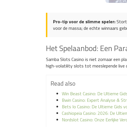
Pro-tip voor de slimme speler:
Stort 
voor de massa; de echte winnaars gebru
Het Spelaanbod: Een Par
Samba Slots Casino is niet zomaar een pla
high-volatility slots tot meeslepende live 
Read also
Win Beast Casino: De Ultieme Gid
Bwin Casino: Expert Analyse & Str
Bets Io Casino: De Ultieme Gids v
Cashiopeia Casino: 2026: De Ulti
Nordslot Casino: Onze Eerlijke Ver