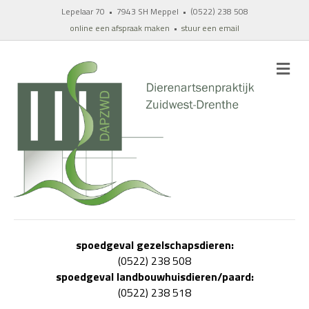
Lepelaar 70 • 7943 SH Meppel • (0522) 238 508
online een afspraak maken
•
stuur een email
M
E
N
U
spoedgeval gezelschapsdieren:
(0522) 238 508
spoedgeval landbouwhuisdieren/paard:
(0522) 238 518