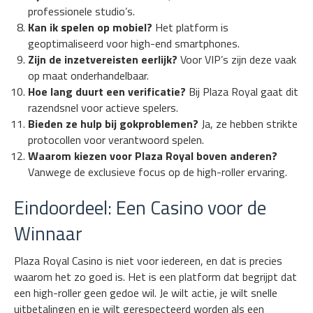
professionele studio’s.
Kan ik spelen op mobiel?
Het platform is
geoptimaliseerd voor high-end smartphones.
Zijn de inzetvereisten eerlijk?
Voor VIP’s zijn deze vaak
op maat onderhandelbaar.
Hoe lang duurt een verificatie?
Bij Plaza Royal gaat dit
razendsnel voor actieve spelers.
Bieden ze hulp bij gokproblemen?
Ja, ze hebben strikte
protocollen voor verantwoord spelen.
Waarom kiezen voor Plaza Royal boven anderen?
Vanwege de exclusieve focus op de high-roller ervaring.
Eindoordeel: Een Casino voor de
Winnaar
Plaza Royal Casino is niet voor iedereen, en dat is precies
waarom het zo goed is. Het is een platform dat begrijpt dat
een high-roller geen gedoe wil. Je wilt actie, je wilt snelle
uitbetalingen en je wilt gerespecteerd worden als een