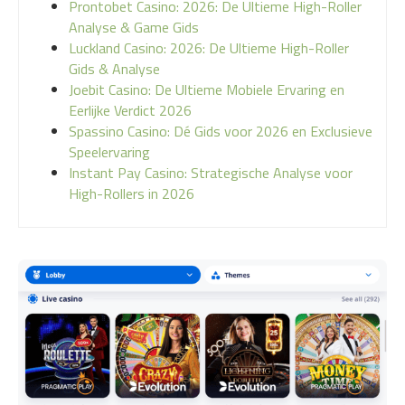
Prontobet Casino: 2026: De Ultieme High-Roller
Analyse & Game Gids
Luckland Casino: 2026: De Ultieme High-Roller
Gids & Analyse
Joebit Casino: De Ultieme Mobiele Ervaring en
Eerlijke Verdict 2026
Spassino Casino: Dé Gids voor 2026 en Exclusieve
Speelervaring
Instant Pay Casino: Strategische Analyse voor
High-Rollers in 2026