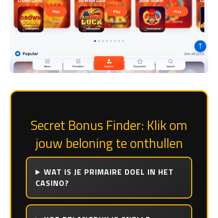
Secret Bonus Finder: Klik om
jouw beloning te onthullen
WAT IS JE PRIMAIRE DOEL IN HET
CASINO?