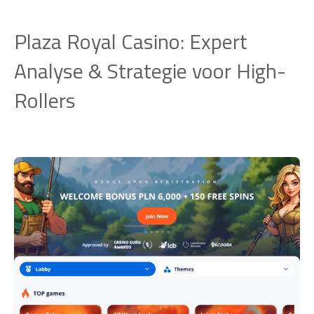
Plaza Royal Casino: Expert
Analyse & Strategie voor High-
Rollers