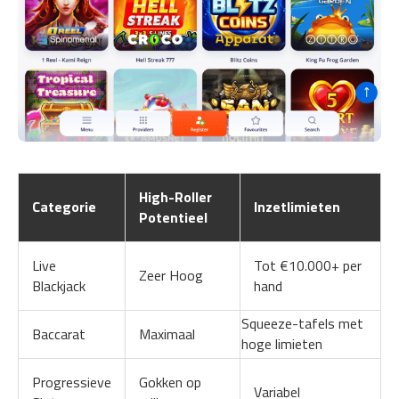
High-Roller
Categorie
Inzetlimieten
Potentieel
Live
Tot €10.000+ per
Zeer Hoog
Blackjack
hand
Squeeze-tafels met
Baccarat
Maximaal
hoge limieten
Progressieve
Gokken op
Variabel