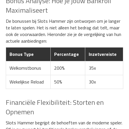
Bonus Analyse: Hoe je jouw Bankroll
Maximaliseert
De bonussen bij Slots Hammer zijn ontworpen om je langer
te laten spelen. Het is niet alleen het bedrag dat telt, maar
ook de voorwaarden. Hieronder zie je de vergelijking van hun
actuele aanbiedingen:
Bonus Type
Percentage
Inzetvereiste
Welkomstbonus
200%
35x
Wekelijkse Reload
50%
30x
Financiële Flexibiliteit: Storten en
Opnemen
Slots Hammer begrijpt de behoeften van de moderne speler.