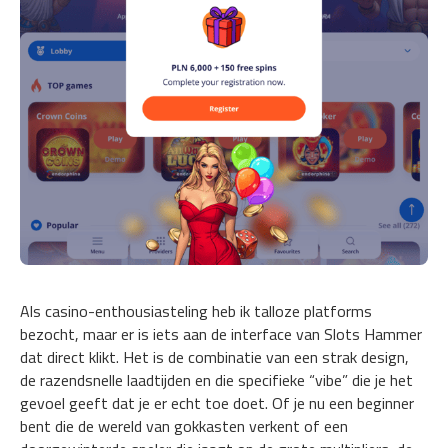
Als casino-enthousiasteling heb ik talloze platforms
bezocht, maar er is iets aan de interface van Slots Hammer
dat direct klikt. Het is de combinatie van een strak design,
de razendsnelle laadtijden en die specifieke “vibe” die je het
gevoel geeft dat je er echt toe doet. Of je nu een beginner
bent die de wereld van gokkasten verkent of een