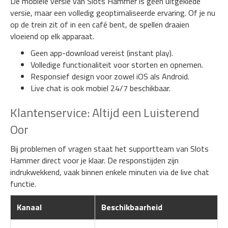
De mobiele versie van Slots Hammer is geen uitgeklede
versie, maar een volledig geoptimaliseerde ervaring. Of je nu
op de trein zit of in een café bent, de spellen draaien
vloeiend op elk apparaat.
Geen app-download vereist (instant play).
Volledige functionaliteit voor storten en opnemen.
Responsief design voor zowel iOS als Android.
Live chat is ook mobiel 24/7 beschikbaar.
Klantenservice: Altijd een Luisterend
Oor
Bij problemen of vragen staat het supportteam van Slots
Hammer direct voor je klaar. De responstijden zijn
indrukwekkend, vaak binnen enkele minuten via de live chat
functie.
Kanaal
Beschikbaarheid