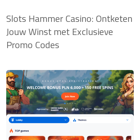
Slots Hammer Casino: Ontketen
Jouw Winst met Exclusieve
Promo Codes