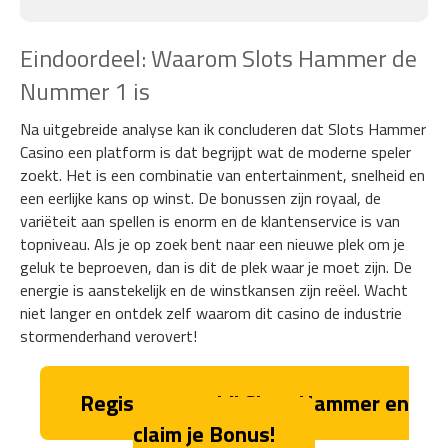
Eindoordeel: Waarom Slots Hammer de
Nummer 1 is
Na uitgebreide analyse kan ik concluderen dat Slots Hammer
Casino een platform is dat begrijpt wat de moderne speler
zoekt. Het is een combinatie van entertainment, snelheid en
een eerlijke kans op winst. De bonussen zijn royaal, de
variëteit aan spellen is enorm en de klantenservice is van
topniveau. Als je op zoek bent naar een nieuwe plek om je
geluk te beproeven, dan is dit de plek waar je moet zijn. De
energie is aanstekelijk en de winstkansen zijn reëel. Wacht
niet langer en ontdek zelf waarom dit casino de industrie
stormenderhand verovert!
Registreer nu bij Slots Hammer en
claim je Bonus!