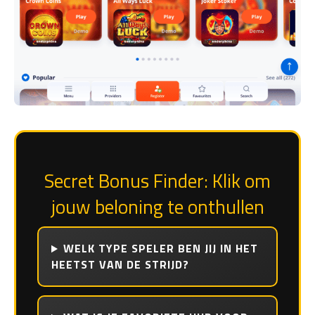
Secret Bonus Finder: Klik om
jouw beloning te onthullen
WELK TYPE SPELER BEN JIJ IN HET
HEETST VAN DE STRIJD?