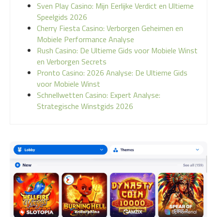
Sven Play Casino: Mijn Eerlijke Verdict en Ultieme
Speelgids 2026
Cherry Fiesta Casino: Verborgen Geheimen en
Mobiele Performance Analyse
Rush Casino: De Ultieme Gids voor Mobiele Winst
en Verborgen Secrets
Pronto Casino: 2026 Analyse: De Ultieme Gids
voor Mobiele Winst
Schnellwetten Casino: Expert Analyse:
Strategische Winstgids 2026