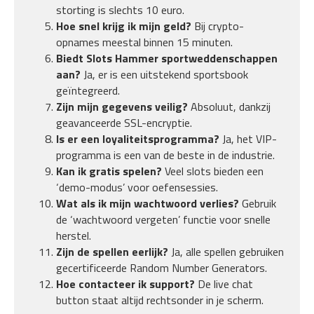
storting is slechts 10 euro.
Hoe snel krijg ik mijn geld?
Bij crypto-
opnames meestal binnen 15 minuten.
Biedt Slots Hammer sportweddenschappen
aan?
Ja, er is een uitstekend sportsbook
geïntegreerd.
Zijn mijn gegevens veilig?
Absoluut, dankzij
geavanceerde SSL-encryptie.
Is er een loyaliteitsprogramma?
Ja, het VIP-
programma is een van de beste in de industrie.
Kan ik gratis spelen?
Veel slots bieden een
‘demo-modus’ voor oefensessies.
Wat als ik mijn wachtwoord verlies?
Gebruik
de ‘wachtwoord vergeten’ functie voor snelle
herstel.
Zijn de spellen eerlijk?
Ja, alle spellen gebruiken
gecertificeerde Random Number Generators.
Hoe contacteer ik support?
De live chat
button staat altijd rechtsonder in je scherm.