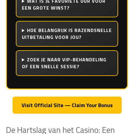
WAT IS JE FAVORIETE UUR VOOR
EEN GROTE WINST?
HOE BELANGRIJK IS RAZENDSNELLE
UITBETALING VOOR JOU?
ZOEK JE NAAR VIP-BEHANDELING
OF EEN SNELLE SESSIE?
Visit Official Site — Claim Your Bonus
De Hartslag van het Casino: Een