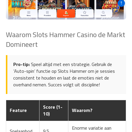
Waarom Slots Hammer Casino de Markt
Domineert
Pro-tip:
Speel altijd met een strategie. Gebruik de
‘Auto-spin’ functie op Slots Hammer om je sessies
consistent te houden en laat de emoties niet de
overhand nemen. Succes volgt uit discipline!
Score (1-
Feature
Waarom?
10)
Enorme variatie aan
Spelaanbod
9.5