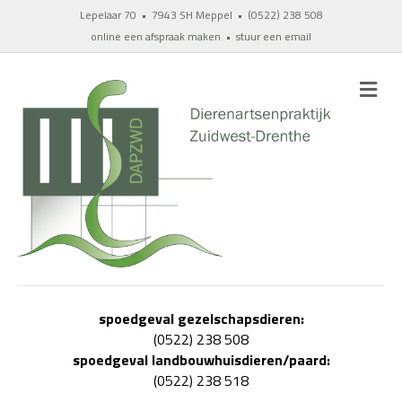
Lepelaar 70 • 7943 SH Meppel • (0522) 238 508
online een afspraak maken
•
stuur een email
M
E
N
U
spoedgeval gezelschapsdieren:
(0522) 238 508
spoedgeval landbouwhuisdieren/paard:
(0522) 238 518