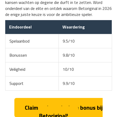
kansen wachten op degene die durft in te zetten. Word
onderdeel van de elite en ontdek waarom Betoriginal in 2026
de enige juiste keuze is voor de ambitieuze speler.
Eindoordeel
Waardering
Spelaanbod
9.5/10
Bonussen
9.8/10
Veiligheid
10/10
Support
9.9/10
Claim nu je exclusieve bonus bij
Betoriginal!