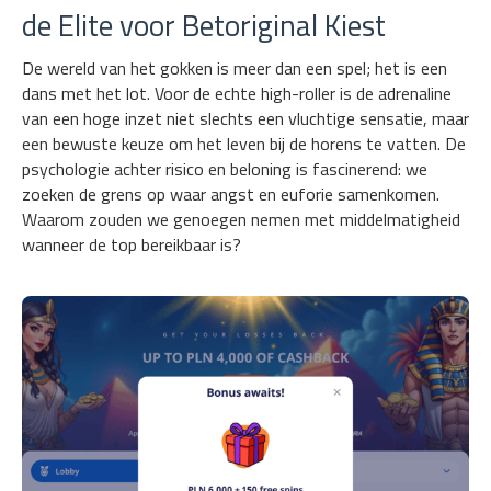
de Elite voor Betoriginal Kiest
De wereld van het gokken is meer dan een spel; het is een
dans met het lot. Voor de echte high-roller is de adrenaline
van een hoge inzet niet slechts een vluchtige sensatie, maar
een bewuste keuze om het leven bij de horens te vatten. De
psychologie achter risico en beloning is fascinerend: we
zoeken de grens op waar angst en euforie samenkomen.
Waarom zouden we genoegen nemen met middelmatigheid
wanneer de top bereikbaar is?