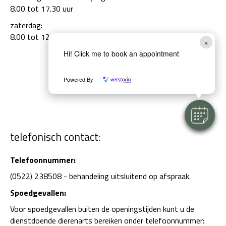
8.00 tot 17.30 uur
zaterdag:
8.00 tot 12.00 uur
×
Hi! Click me to book an appointment
Powered By
telefonisch contact:
Telefoonnummer:
(0522) 238508 - behandeling uitsluitend op afspraak.
Spoedgevallen:
Voor spoedgevallen buiten de openingstijden kunt u de
dienstdoende dierenarts bereiken onder telefoonnummer: