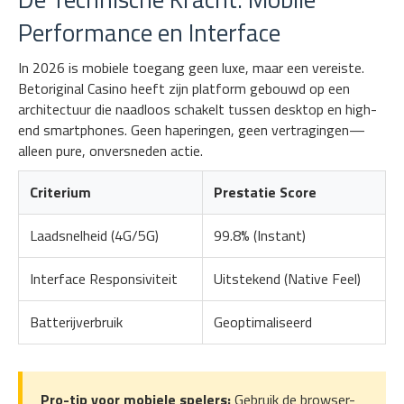
Performance en Interface
In 2026 is mobiele toegang geen luxe, maar een vereiste.
Betoriginal Casino heeft zijn platform gebouwd op een
architectuur die naadloos schakelt tussen desktop en high-
end smartphones. Geen haperingen, geen vertragingen—
alleen pure, onversneden actie.
Criterium
Prestatie Score
Laadsnelheid (4G/5G)
99.8% (Instant)
Interface Responsiviteit
Uitstekend (Native Feel)
Batterijverbruik
Geoptimaliseerd
Pro-tip voor mobiele spelers:
Gebruik de browser-