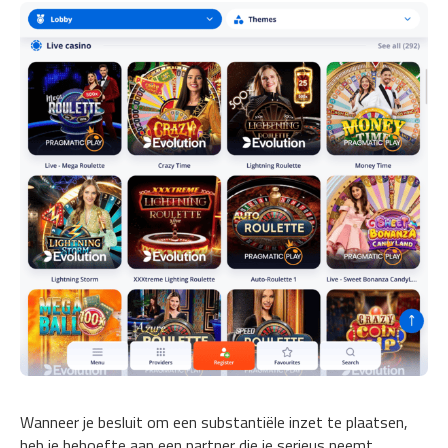
Wanneer je besluit om een substantiële inzet te plaatsen,
heb je behoefte aan een partner die je serieus neemt.