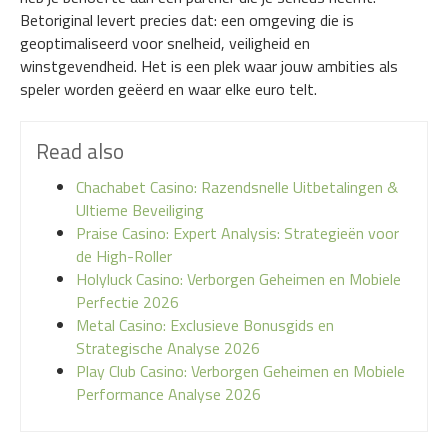
Betoriginal levert precies dat: een omgeving die is
geoptimaliseerd voor snelheid, veiligheid en
winstgevendheid. Het is een plek waar jouw ambities als
speler worden geëerd en waar elke euro telt.
Read also
Chachabet Casino: Razendsnelle Uitbetalingen &
Ultieme Beveiliging
Praise Casino: Expert Analysis: Strategieën voor
de High-Roller
Holyluck Casino: Verborgen Geheimen en Mobiele
Perfectie 2026
Metal Casino: Exclusieve Bonusgids en
Strategische Analyse 2026
Play Club Casino: Verborgen Geheimen en Mobiele
Performance Analyse 2026