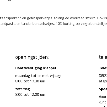
tsafspraken* en gebitspakketjes zolang de voorraad strekt. Ook i
andpasta en tandenborstelsetjes. 10% korting op vingerborsteltje
openingstijden:
tel
Hoofdvestiging Meppel
Tel
maandag tot en met vrijdag:
(052
8.00 tot 17.30 uur
afsp
zaterdag:
Spoe
8.00 tot 12.00 uur
Voor
kunt