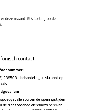
s er deze maand 15% korting op de
s.
efonisch contact:
efoonnummer:
2) 238508 - behandeling uitsluitend op
raak.
dgevallen:
×
 spoedgevallen buiten de openingstijden
Hi! Click me to book an appointment
 u de dienstdoende dierenarts bereiken