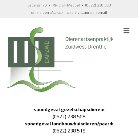
Lepelaar 70 • 7943 SH Meppel • (0522) 238 508
online een afspraak maken
•
stuur een email
M
E
N
U
spoedgeval gezelschapsdieren:
(0522) 238 508
spoedgeval landbouwhuisdieren/paard:
(0522) 238 518