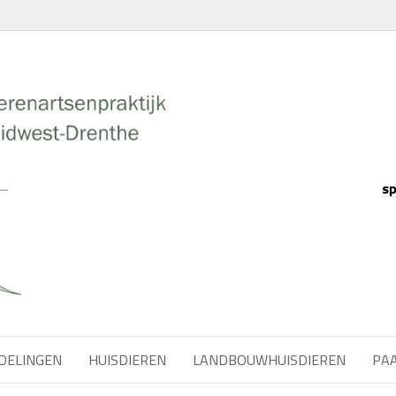
sp
DELINGEN
HUISDIEREN
LANDBOUWHUISDIEREN
PA