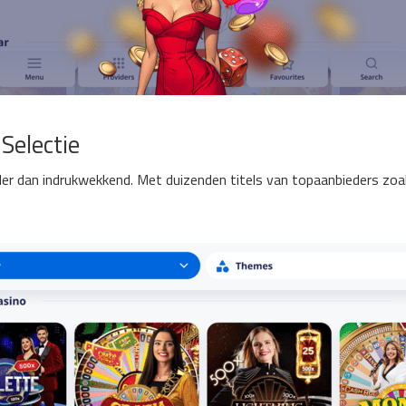
Selectie
nder dan indrukwekkend. Met duizenden titels van topaanbieders zo