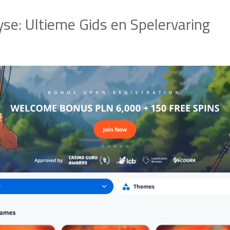
se: Ultieme Gids en Spelervaring