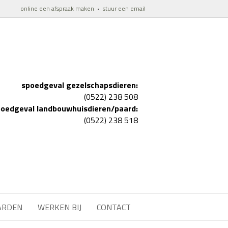
online een afspraak maken
•
stuur een email
spoedgeval gezelschapsdieren:
(0522) 238 508
oedgeval landbouwhuisdieren/paard:
(0522) 238 518
ARDEN
WERKEN BIJ
CONTACT