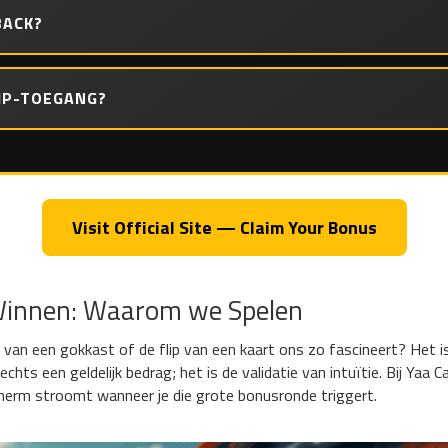
BACK?
VIP-TOEGANG?
Visit Official Site — Claim Your Bonus
 Winnen: Waarom we Spelen
van een gokkast of de flip van een kaart ons zo fascineert? Het is 
echts een geldelijk bedrag; het is de validatie van intuïtie. Bij Yaa C
cherm stroomt wanneer je die grote bonusronde triggert.