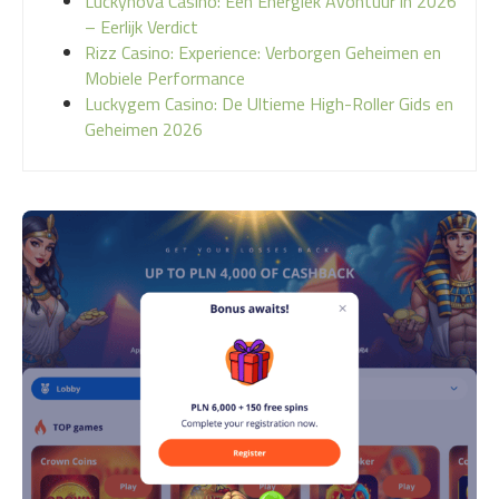
Luckynova Casino: Een Energiek Avontuur in 2026
– Eerlijk Verdict
Rizz Casino: Experience: Verborgen Geheimen en
Mobiele Performance
Luckygem Casino: De Ultieme High-Roller Gids en
Geheimen 2026