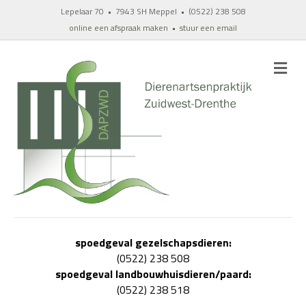
Lepelaar 70 • 7943 SH Meppel • (0522) 238 508
online een afspraak maken
•
stuur een email
M
E
N
U
spoedgeval gezelschapsdieren:
(0522) 238 508
spoedgeval landbouwhuisdieren/paard:
(0522) 238 518