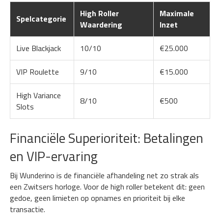
High Roller
Maximale
Spelcategorie
Waardering
Inzet
Live Blackjack
10/10
€25.000
VIP Roulette
9/10
€15.000
High Variance
8/10
€500
Slots
Financiële Superioriteit: Betalingen
en VIP-ervaring
Bij Wunderino is de financiële afhandeling net zo strak als
een Zwitsers horloge. Voor de high roller betekent dit: geen
gedoe, geen limieten op opnames en prioriteit bij elke
transactie.