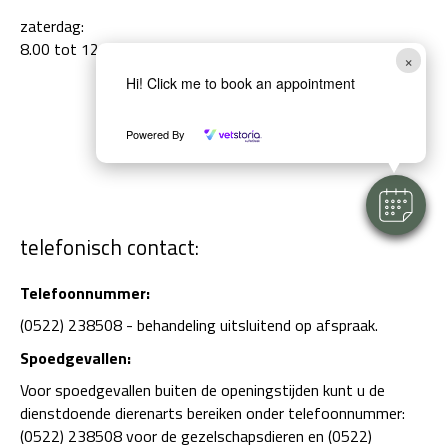
zaterdag:
8.00 tot 12.00 uur
×
Hi! Click me to book an appointment
Powered By
telefonisch contact:
Telefoonnummer:
(0522) 238508 - behandeling uitsluitend op afspraak.
Spoedgevallen:
Voor spoedgevallen buiten de openingstijden kunt u de
dienstdoende dierenarts bereiken onder telefoonnummer:
(0522) 238508 voor de gezelschapsdieren en (0522)