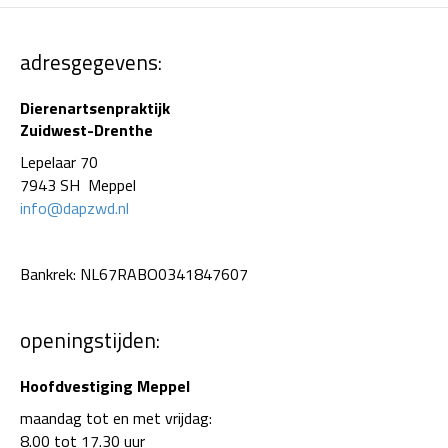
adresgegevens:
Dierenartsenpraktijk
Zuidwest-Drenthe
Lepelaar 70
7943 SH Meppel
info@dapzwd.nl
Bankrek: NL67RABO0341847607
openingstijden:
Hoofdvestiging Meppel
maandag tot en met vrijdag:
8.00 tot 17.30 uur