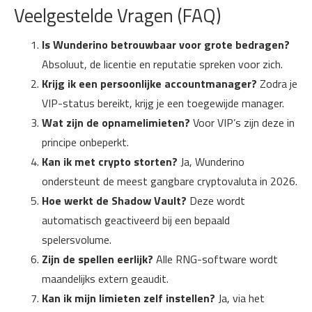
Veelgestelde Vragen (FAQ)
Is Wunderino betrouwbaar voor grote bedragen?
Absoluut, de licentie en reputatie spreken voor zich.
Krijg ik een persoonlijke accountmanager?
Zodra je
VIP-status bereikt, krijg je een toegewijde manager.
Wat zijn de opnamelimieten?
Voor VIP’s zijn deze in
principe onbeperkt.
Kan ik met crypto storten?
Ja, Wunderino
ondersteunt de meest gangbare cryptovaluta in 2026.
Hoe werkt de Shadow Vault?
Deze wordt
automatisch geactiveerd bij een bepaald
spelersvolume.
Zijn de spellen eerlijk?
Alle RNG-software wordt
maandelijks extern geaudit.
Kan ik mijn limieten zelf instellen?
Ja, via het