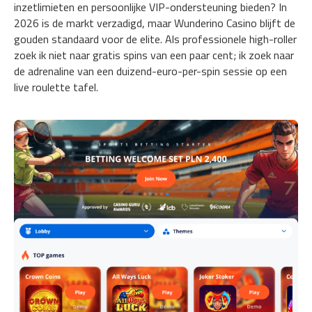
inzetlimieten en persoonlijke VIP-ondersteuning bieden? In
2026 is de markt verzadigd, maar Wunderino Casino blijft de
gouden standaard voor de elite. Als professionele high-roller
zoek ik niet naar gratis spins van een paar cent; ik zoek naar
de adrenaline van een duizend-euro-per-spin sessie op een
live roulette tafel.