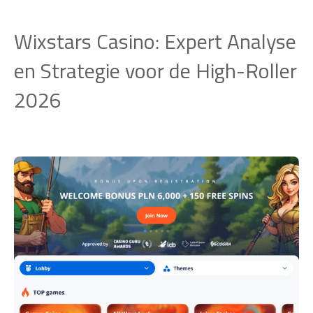
Wixstars Casino: Expert Analyse
en Strategie voor de High-Roller
2026