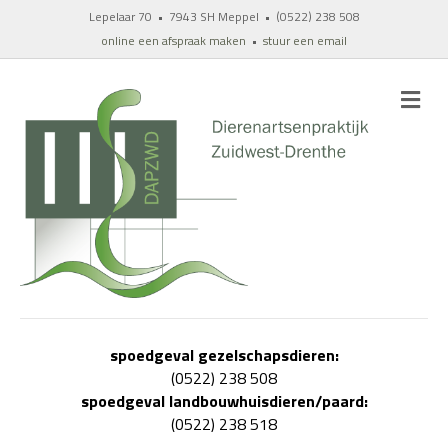
Lepelaar 70 • 7943 SH Meppel • (0522) 238 508
online een afspraak maken
•
stuur een email
M
E
N
U
spoedgeval gezelschapsdieren:
(0522) 238 508
spoedgeval landbouwhuisdieren/paard:
(0522) 238 518