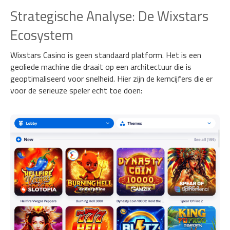
Strategische Analyse: De Wixstars
Ecosystem
Wixstars Casino is geen standaard platform. Het is een
geoliede machine die draait op een architectuur die is
geoptimaliseerd voor snelheid. Hier zijn de kerncijfers die er
voor de serieuze speler echt toe doen: