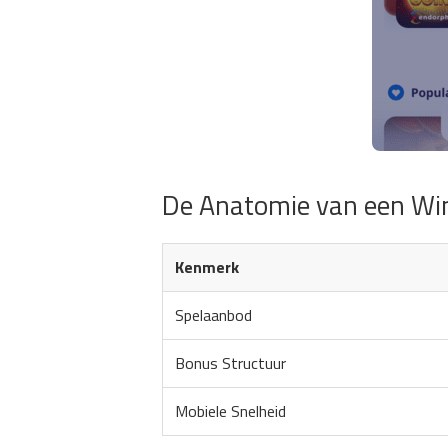
De Anatomie van een Wi
Kenmerk
Spelaanbod
Bonus Structuur
Mobiele Snelheid