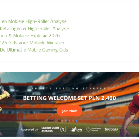
en Mobiele High-Roller Analyse
betalingen & High-Roller Analyse
men & Mobiele Explosie 2026
026 Gids voor Mobiele Winsten
 De Ultimatie Mobile Gaming Gids