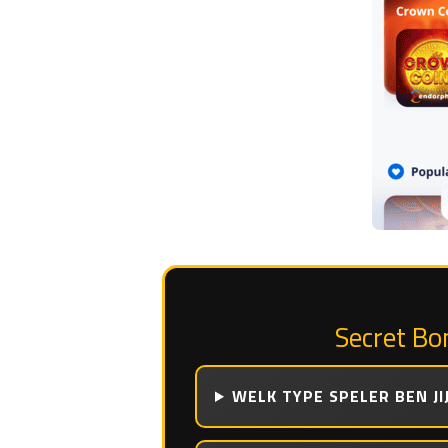
Secret Bo
WELK TYPE SPELER BEN JI