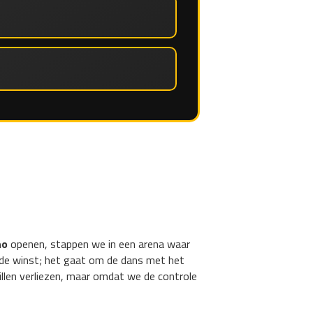
no
openen, stappen we in een arena waar
m de winst; het gaat om de dans met het
illen verliezen, maar omdat we de controle