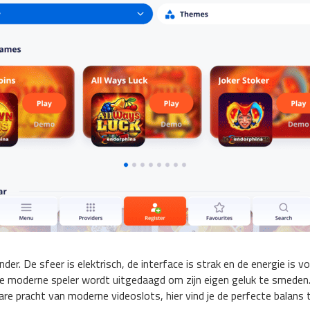
nder. De sfeer is elektrisch, de interface is strak en de energie is
 moderne speler wordt uitgedaagd om zijn eigen geluk te smeden. 
are pracht van moderne videoslots, hier vind je de perfecte balans