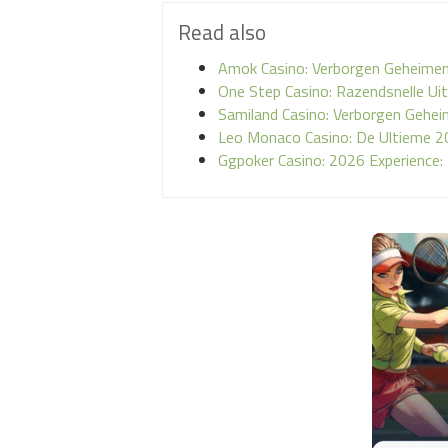
Read also
Amok Casino: Verborgen Geheimen 
One Step Casino: Razendsnelle Uit
Samiland Casino: Verborgen Gehei
Leo Monaco Casino: De Ultieme 2
Ggpoker Casino: 2026 Experience: