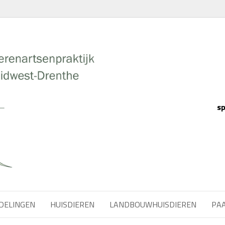
sp
DELINGEN
HUISDIEREN
LANDBOUWHUISDIEREN
PA