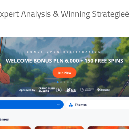
Expert Analysis & Winning Strategi