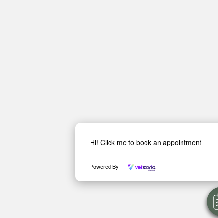
Hi! Click me to book an appointment
Powered By