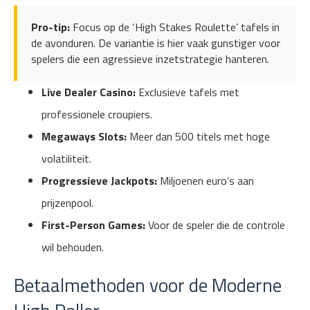
Pro-tip:
Focus op de ‘High Stakes Roulette’ tafels in
de avonduren. De variantie is hier vaak gunstiger voor
spelers die een agressieve inzetstrategie hanteren.
Live Dealer Casino:
Exclusieve tafels met
professionele croupiers.
Megaways Slots:
Meer dan 500 titels met hoge
volatiliteit.
Progressieve Jackpots:
Miljoenen euro’s aan
prijzenpool.
First-Person Games:
Voor de speler die de controle
wil behouden.
Betaalmethoden voor de Moderne