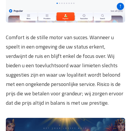
Comfort is de stille motor van succes. Wanneer u
speelt in een omgeving die uw status erkent,
verdwijnt de ruis en blijft enkel de focus over. Wij
bieden u een toevluchtsoord waar limieten slechts
suggesties zijn en waar uw loyaliteit wordt beloond
met een ongekende persoonlijke service. Risico is de
prijs die we betalen voor grandeur; wij zorgen ervoor
dat die prijs altijd in balans is met uw prestige.