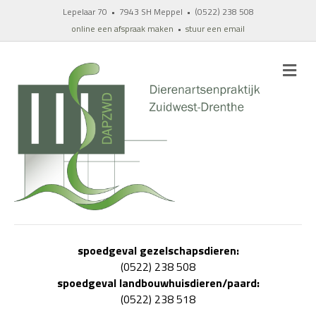
Lepelaar 70 • 7943 SH Meppel • (0522) 238 508
online een afspraak maken
•
stuur een email
M
E
N
U
spoedgeval gezelschapsdieren:
(0522) 238 508
spoedgeval landbouwhuisdieren/paard:
(0522) 238 518