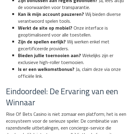
Zijn bonussen aan regels gebonden?
Ja, lees altijd
de voorwaarden voor transparantie.
Kan ik mijn account pauzeren?
Wij bieden diverse
verantwoord spelen tools.
Werkt de site op mobiel?
Onze interface is
geoptimaliseerd voor alle toestellen.
Zijn de spellen eerlijk?
Wij werken enkel met
gecertificeerde providers.
Bieden jullie toernooien aan?
Wekelijks zijn er
exclusieve high-roller toernooien.
Is er een welkomstbonus?
Ja, claim deze via onze
officiële link.
Eindoordeel: De Ervaring van een
Winnaar
Rise Of Bets Casino is niet zomaar een platform; het is een
ecosysteem voor de serieuze speler. De combinatie van
razendsnelle uitbetalingen, een concierge-service die