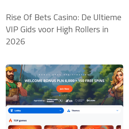
Rise Of Bets Casino: De Ultieme
VIP Gids voor High Rollers in
2026