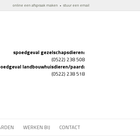
online een afspraak maken
•
stuur een email
spoedgeval gezelschapsdieren:
(0522) 238 508
oedgeval landbouwhuisdieren/paard:
(0522) 238 518
ARDEN
WERKEN BIJ
CONTACT