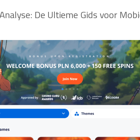
 Analyse: De Ultieme Gids voor Mob