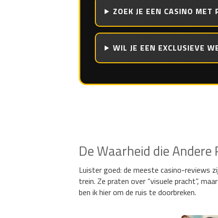
ZOEK JE EEN CASINO MET
WIL JE EEN EXCLUSIEVE 
De Waarheid die Andere 
Luister goed: de meeste casino-reviews z
trein. Ze praten over “visuele pracht”, maa
ben ik hier om de ruis te doorbreken.