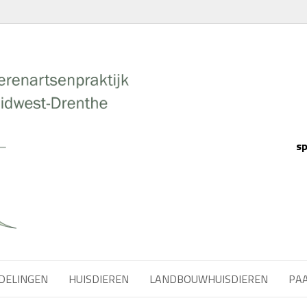
sp
DELINGEN
HUISDIEREN
LANDBOUWHUISDIEREN
PA