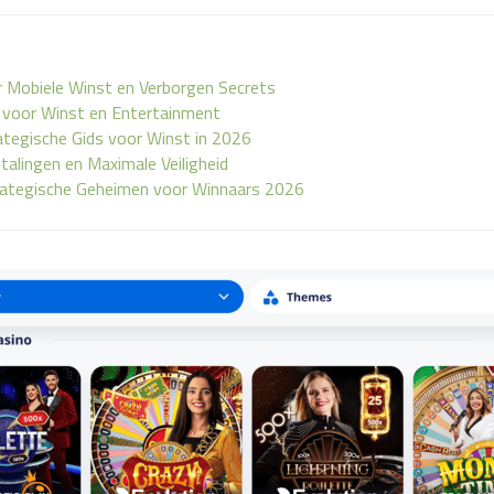
r Mobiele Winst en Verborgen Secrets
s voor Winst en Entertainment
tegische Gids voor Winst in 2026
talingen en Maximale Veiligheid
trategische Geheimen voor Winnaars 2026