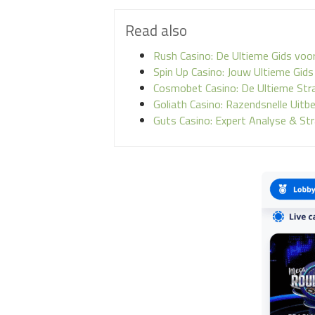
Read also
Rush Casino: De Ultieme Gids voo
Spin Up Casino: Jouw Ultieme Gid
Cosmobet Casino: De Ultieme Stra
Goliath Casino: Razendsnelle Uitbe
Guts Casino: Expert Analyse & S