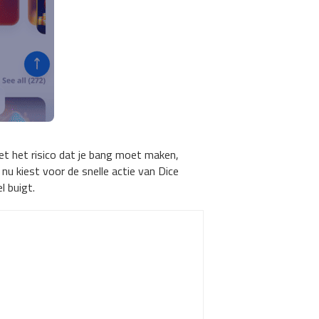
iet het risico dat je bang moet maken,
nu kiest voor de snelle actie van Dice
l buigt.