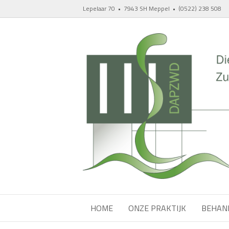
Lepelaar 70 • 7943 SH Meppel • (0522) 238 508
HOME
ONZE PRAKTIJK
BEHAN