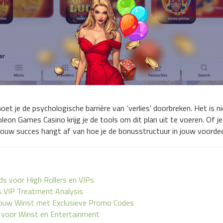
oet je de psychologische barrière van ‘verlies’ doorbreken. Het is n
eon Games Casino krijg je de tools om dit plan uit te voeren. Of je 
jouw succes hangt af van hoe je de bonusstructuur in jouw voordee
ds voor High Rollers en VIPs
 & VIP Treatment Analysis
Jouw Winst met Exclusieve Promo Codes
s voor Winst en Entertainment