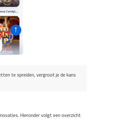
etten te spreiden, vergroot je de kans
novaties. Hieronder volgt een overzicht