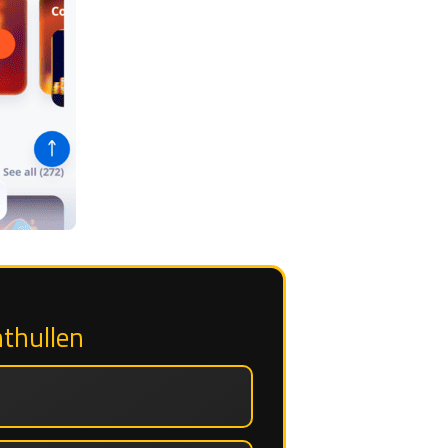
nthullen