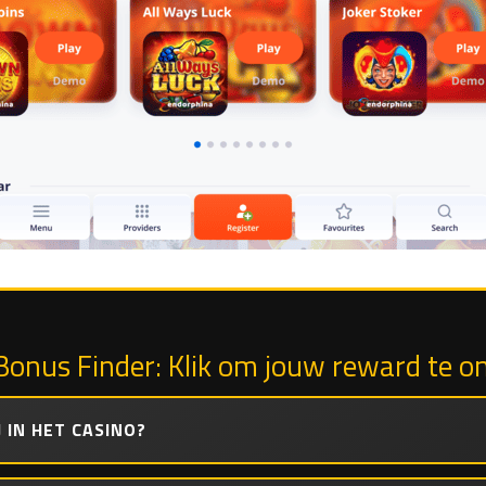
Bonus Finder: Klik om jouw reward te o
 IN HET CASINO?