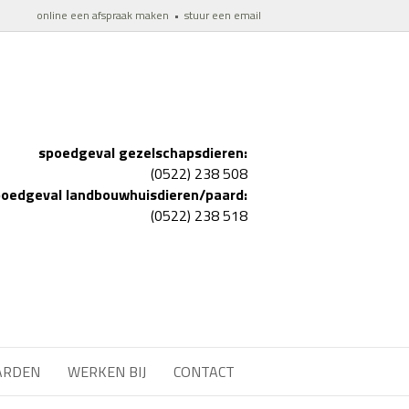
online een afspraak maken
•
stuur een email
spoedgeval gezelschapsdieren:
(0522) 238 508
oedgeval landbouwhuisdieren/paard:
(0522) 238 518
ARDEN
WERKEN BIJ
CONTACT