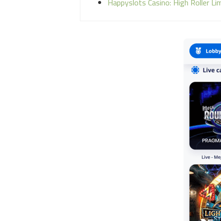
Happyslots Casino: High Roller Li