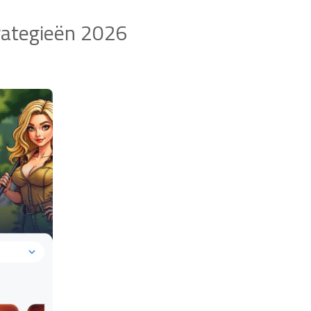
rategieën 2026