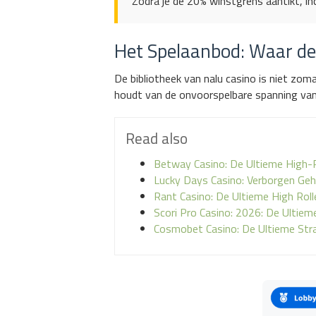
Zodra je de 20% winstgrens aantikt, in
Het Spelaanbod: Waar de
De bibliotheek van nalu casino is niet zoma
houdt van de onvoorspelbare spanning van h
Read also
Betway Casino: De Ultieme High-R
Lucky Days Casino: Verborgen Ge
Rant Casino: De Ultieme High Roll
Scori Pro Casino: 2026: De Ultie
Cosmobet Casino: De Ultieme Stra