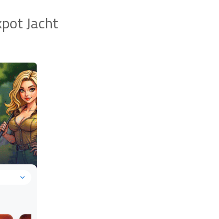
kpot Jacht