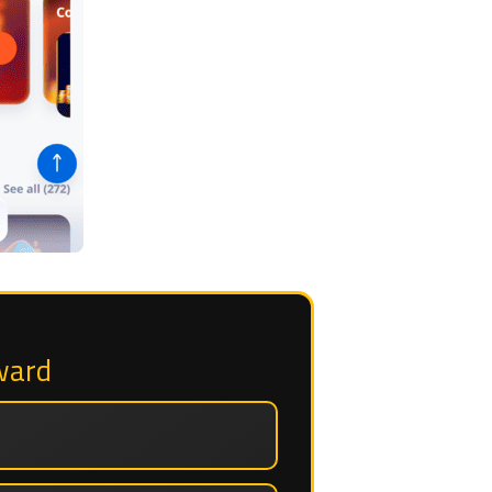
eward