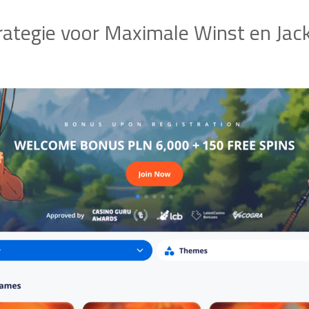
rategie voor Maximale Winst en Jac