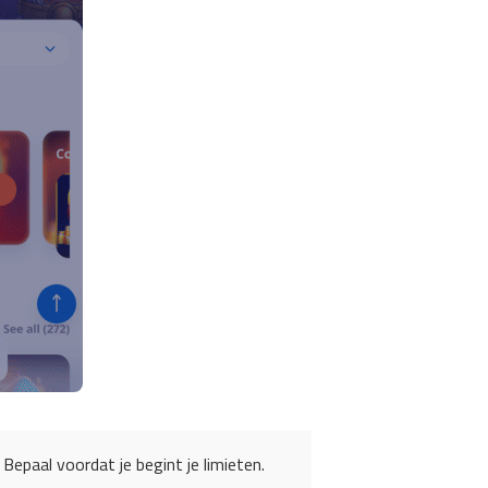
Bepaal voordat je begint je limieten.