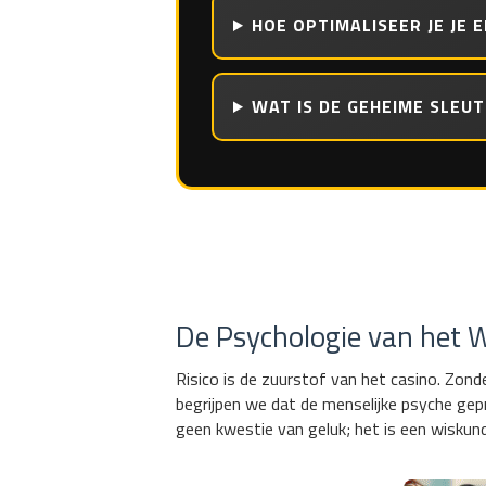
HOE OPTIMALISEER JE JE 
WAT IS DE GEHEIME SLEU
De Psychologie van het W
Risico is de zuurstof van het casino. Zond
begrijpen we dat de menselijke psyche gepr
geen kwestie van geluk; het is een wiskund