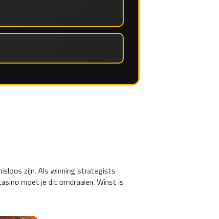
isloos zijn. Als winning strategists
casino moet je dit omdraaien. Winst is