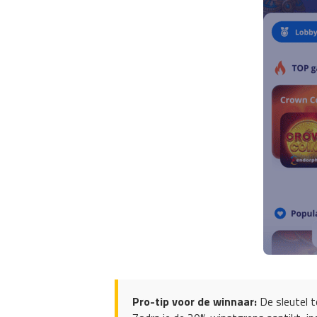
Pro-tip voor de winnaar:
De sleutel t