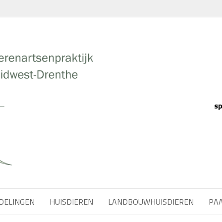
sp
DELINGEN
HUISDIEREN
LANDBOUWHUISDIEREN
PA