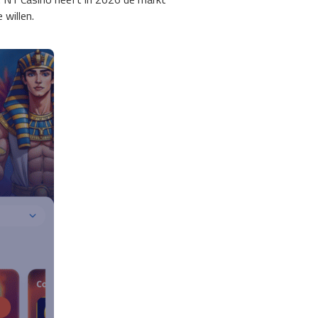
 willen.