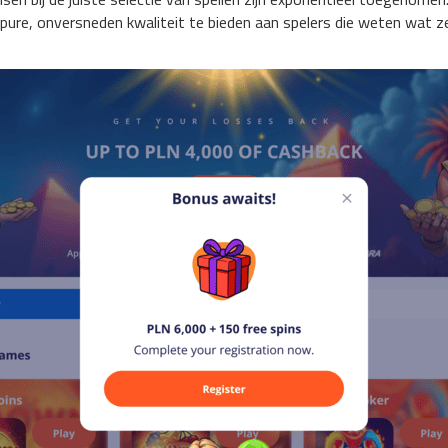
 pure, onversneden kwaliteit te bieden aan spelers die weten wat ze