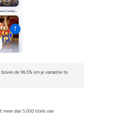
 boven de 96.5% om je variantie te
et meer dan 5.000 titels van