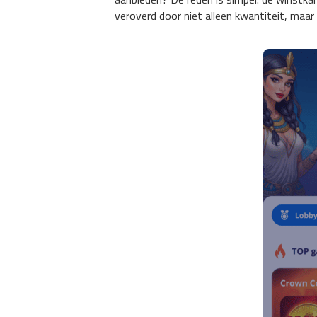
veroverd door niet alleen kwantiteit, maar