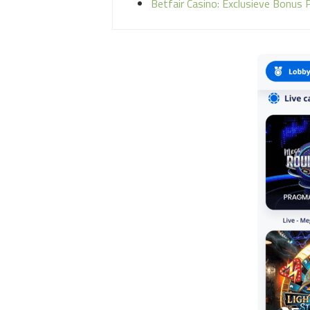
Betfair Casino: Exclusieve Bonus