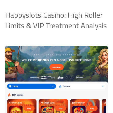
Happyslots Casino: High Roller
Limits & VIP Treatment Analysis