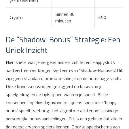
(Skrill/Neteller)
Binnen 30
Crypto
€50
minuten
De “Shadow-Bonus” Strategie: Een
Uniek Inzicht
Hier is iets wat je nergens anders zult lezen. Happyslots
hanteert een verborgen systeem van ‘Shadow-Bonuses’. Dit
zijn geen standaard promoties die je op de homepage vindt.
Deze bonussen worden getriggerd op basis van je
speelgedrag en de tijdstippen waarop je speelt. Als je
consequent op dinsdagavond of tijdens specifieke ‘happy
hours’ speelt, verhoogt het algoritme achter het casino je
persoonlijke bonusaanbiedingen. Dit is een geheim dat alleen
de meest ervaren spelers kennen. Door je speelschema aan