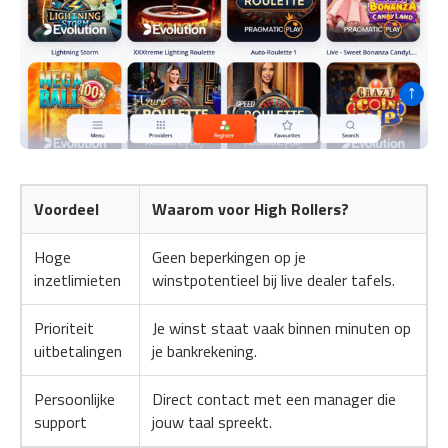
Voordeel
Waarom voor High Rollers?
Hoge
Geen beperkingen op je
inzetlimieten
winstpotentieel bij live dealer tafels.
Prioriteit
Je winst staat vaak binnen minuten op
uitbetalingen
je bankrekening.
Persoonlijke
Direct contact met een manager die
support
jouw taal spreekt.