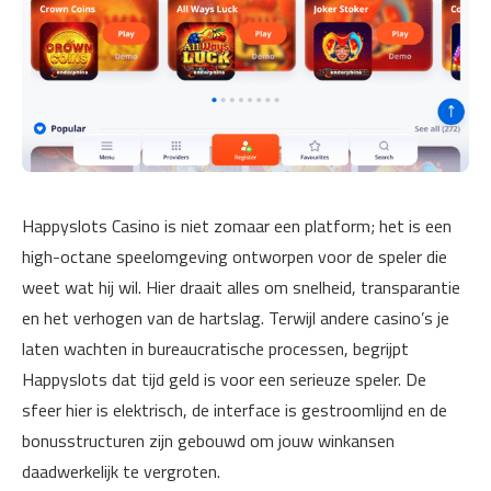
Happyslots Casino is niet zomaar een platform; het is een
high-octane speelomgeving ontworpen voor de speler die
weet wat hij wil. Hier draait alles om snelheid, transparantie
en het verhogen van de hartslag. Terwijl andere casino’s je
laten wachten in bureaucratische processen, begrijpt
Happyslots dat tijd geld is voor een serieuze speler. De
sfeer hier is elektrisch, de interface is gestroomlijnd en de
bonusstructuren zijn gebouwd om jouw winkansen
daadwerkelijk te vergroten.