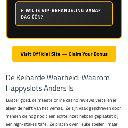
WIL JE VIP-BEHANDELING VANAF
DAG ÉÉN?
Visit Official Site — Claim Your Bonus
De Keiharde Waarheid: Waarom
Happyslots Anders Is
Luister goed: de meeste online casino reviews vertellen je
alleen de helft van het verhaal. Ze zijn vaak geschreven door
mensen die nog nooit een echte inzet hebben geplaatst bij
een high-stakes tafel. Ze praten over “leuke spellen”, maar