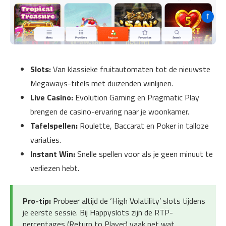
Slots:
Van klassieke fruitautomaten tot de nieuwste
Megaways-titels met duizenden winlijnen.
Live Casino:
Evolution Gaming en Pragmatic Play
brengen de casino-ervaring naar je woonkamer.
Tafelspellen:
Roulette, Baccarat en Poker in talloze
variaties.
Instant Win:
Snelle spellen voor als je geen minuut te
verliezen hebt.
Pro-tip:
Probeer altijd de ‘High Volatility’ slots tijdens
je eerste sessie. Bij Happyslots zijn de RTP-
percentages (Return to Player) vaak net wat