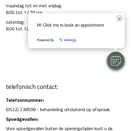
maandag tot en met vrijdag:
8.00 tot 17.30 uur
×
zaterdag:
Hi! Click me to book an appointment
8.00 tot 12.00 uur
Powered By
telefonisch contact:
Telefoonnummer:
(0522) 238508 - behandeling uitsluitend op afspraak.
Spoedgevallen:
Voor spoedgevallen buiten de openingstijden kunt u de