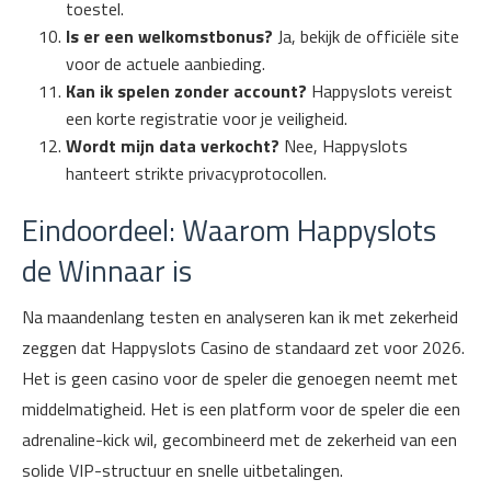
toestel.
Is er een welkomstbonus?
Ja, bekijk de officiële site
voor de actuele aanbieding.
Kan ik spelen zonder account?
Happyslots vereist
een korte registratie voor je veiligheid.
Wordt mijn data verkocht?
Nee, Happyslots
hanteert strikte privacyprotocollen.
Eindoordeel: Waarom Happyslots
de Winnaar is
Na maandenlang testen en analyseren kan ik met zekerheid
zeggen dat Happyslots Casino de standaard zet voor 2026.
Het is geen casino voor de speler die genoegen neemt met
middelmatigheid. Het is een platform voor de speler die een
adrenaline-kick wil, gecombineerd met de zekerheid van een
solide VIP-structuur en snelle uitbetalingen.