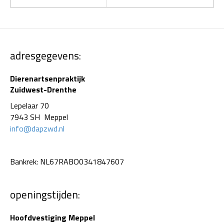
adresgegevens:
Dierenartsenpraktijk
Zuidwest-Drenthe
Lepelaar 70
7943 SH Meppel
info@dapzwd.nl
Bankrek: NL67RABO0341847607
openingstijden:
Hoofdvestiging Meppel