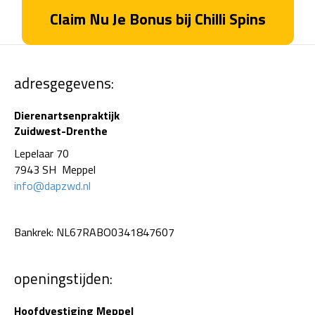
Claim Nu Je Bonus bij Chilli Spins
adresgegevens:
Dierenartsenpraktijk
Zuidwest-Drenthe
Lepelaar 70
7943 SH Meppel
info@dapzwd.nl
Bankrek: NL67RABO0341847607
openingstijden:
Hoofdvestiging Meppel