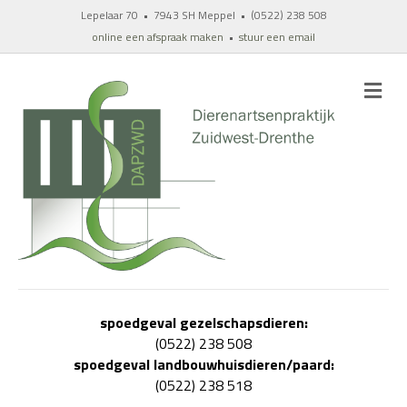
Lepelaar 70 • 7943 SH Meppel • (0522) 238 508
online een afspraak maken
•
stuur een email
M
E
N
U
spoedgeval gezelschapsdieren:
(0522) 238 508
spoedgeval landbouwhuisdieren/paard:
(0522) 238 518