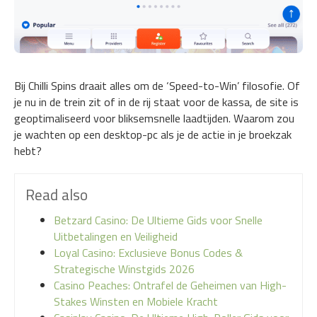
Bij Chilli Spins draait alles om de ‘Speed-to-Win’ filosofie. Of
je nu in de trein zit of in de rij staat voor de kassa, de site is
geoptimaliseerd voor bliksemsnelle laadtijden. Waarom zou
je wachten op een desktop-pc als je de actie in je broekzak
hebt?
Read also
Betzard Casino: De Ultieme Gids voor Snelle
Uitbetalingen en Veiligheid
Loyal Casino: Exclusieve Bonus Codes &
Strategische Winstgids 2026
Casino Peaches: Ontrafel de Geheimen van High-
Stakes Winsten en Mobiele Kracht