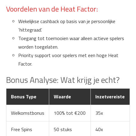
Voordelen van de Heat Factor:
Wekelijkse cashback op basis van je persoonlijke
‘hittegraad’.
Toegang tot toernooien waar alleen actieve spelers
worden toegelaten.
Priority support voor spelers met een hoge Heat
Factor.
Bonus Analyse: Wat krijg je echt?
Bonus Type
Waarde
Inzetvereiste
Welkomstbonus
100% tot €200
35x
Free Spins
50 stuks
40x