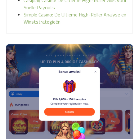
Casiplay Casino: De Ultieme High-Roller Gids voor
Snelle Payouts
Simple Casino: De Ultieme High-Roller Analyse en
Winststrategieën