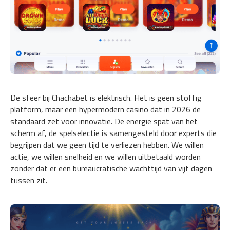
De sfeer bij Chachabet is elektrisch. Het is geen stoffig
platform, maar een hypermodern casino dat in 2026 de
standaard zet voor innovatie. De energie spat van het
scherm af, de spelselectie is samengesteld door experts die
begrijpen dat we geen tijd te verliezen hebben. We willen
actie, we willen snelheid en we willen uitbetaald worden
zonder dat er een bureaucratische wachttijd van vijf dagen
tussen zit.