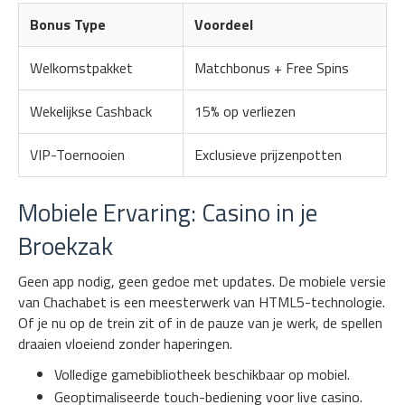
Bonus Type
Voordeel
Welkomstpakket
Matchbonus + Free Spins
Wekelijkse Cashback
15% op verliezen
VIP-Toernooien
Exclusieve prijzenpotten
Mobiele Ervaring: Casino in je
Broekzak
Geen app nodig, geen gedoe met updates. De mobiele versie
van Chachabet is een meesterwerk van HTML5-technologie.
Of je nu op de trein zit of in de pauze van je werk, de spellen
draaien vloeiend zonder haperingen.
Volledige gamebibliotheek beschikbaar op mobiel.
Geoptimaliseerde touch-bediening voor live casino.