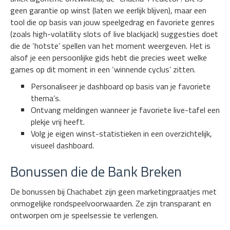
geen garantie op winst (laten we eerlijk blijven), maar een
tool die op basis van jouw speelgedrag en favoriete genres
(zoals high-volatility slots of live blackjack) suggesties doet
die de ‘hotste’ spellen van het moment weergeven. Het is
alsof je een persoonlijke gids hebt die precies weet welke
games op dit moment in een ‘winnende cyclus’ zitten.
Personaliseer je dashboard op basis van je favoriete
thema’s.
Ontvang meldingen wanneer je favoriete live-tafel een
plekje vrij heeft.
Volg je eigen winst-statistieken in een overzichtelijk,
visueel dashboard.
Bonussen die de Bank Breken
De bonussen bij Chachabet zijn geen marketingpraatjes met
onmogelijke rondspeelvoorwaarden. Ze zijn transparant en
ontworpen om je speelsessie te verlengen.