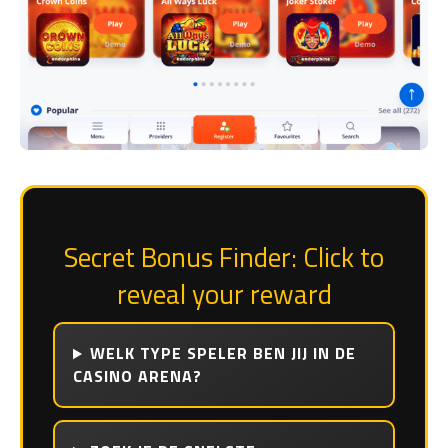
Secret Bonus Finder: Click to
reveal your reward
WELK TYPE SPELER BEN JIJ IN DE
CASINO ARENA?