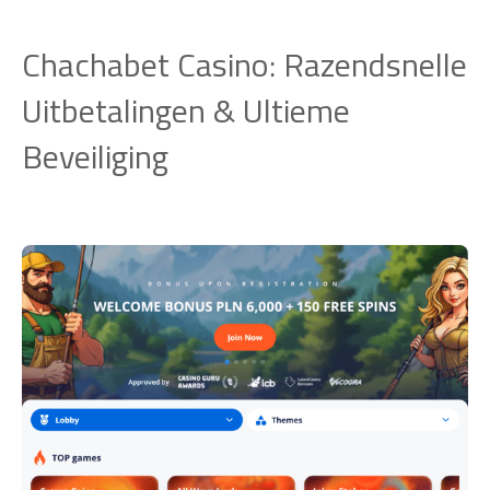
Chachabet Casino: Razendsnelle
Uitbetalingen & Ultieme
Beveiliging