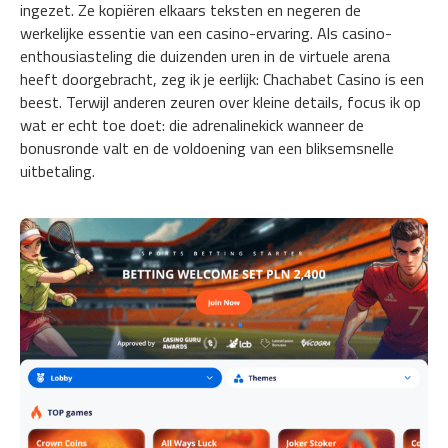
ingezet. Ze kopiëren elkaars teksten en negeren de
werkelijke essentie van een casino-ervaring. Als casino-
enthousiasteling die duizenden uren in de virtuele arena
heeft doorgebracht, zeg ik je eerlijk: Chachabet Casino is een
beest. Terwijl anderen zeuren over kleine details, focus ik op
wat er echt toe doet: die adrenalinekick wanneer de
bonusronde valt en de voldoening van een bliksemsnelle
uitbetaling.