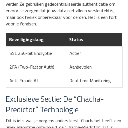
verder. Ze gebruiken gedecentraliseerde authenticatie om
ervoor te zorgen dat jouw data niet alleen versleuteld is,
maar ook fysiek onbereikbaar voor derden. Het is een fort
voor je fondsen.
Beveiligingslaag
Status
SSL 256-bit Encryptie
Actief
2FA (Two-Factor Auth)
Aanbevolen
Anti-Fraude AI
Real-time Monitoring
Exclusieve Sectie: De “Chacha-
Predictor” Technologie
Dit is iets wat je nergens anders leest. Chachabet heeft een
uniek algoritme ontwikkeld, de “Chacha-Predictor”. Dit is