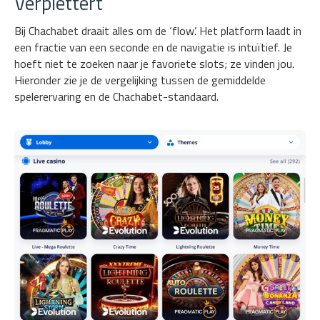
Verplettert
Bij Chachabet draait alles om de ‘flow’. Het platform laadt in
een fractie van een seconde en de navigatie is intuïtief. Je
hoeft niet te zoeken naar je favoriete slots; ze vinden jou.
Hieronder zie je de vergelijking tussen de gemiddelde
spelerervaring en de Chachabet-standaard.