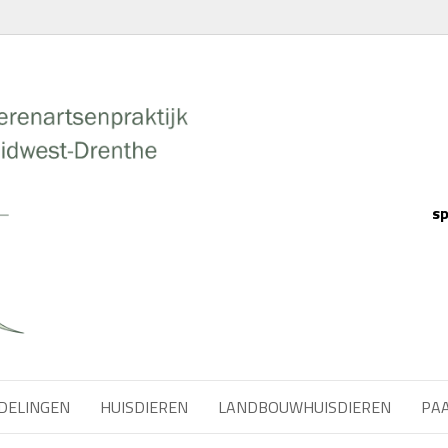
sp
DELINGEN
HUISDIEREN
LANDBOUWHUISDIEREN
PA