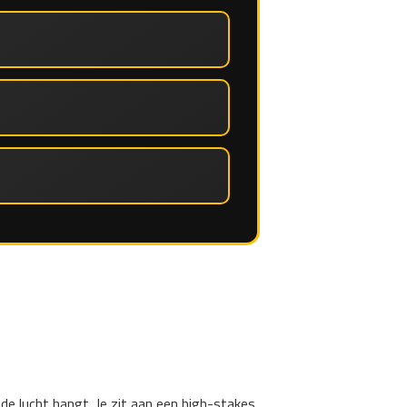
 de lucht hangt. Je zit aan een high-stakes