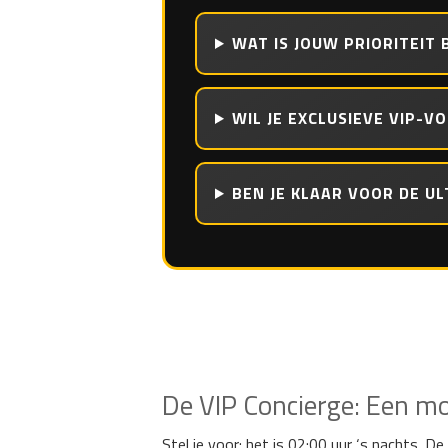
WAT IS JOUW PRIORITEIT 
WIL JE EXCLUSIEVE VIP-
BEN JE KLAAR VOOR DE U
De VIP Concierge: Een m
Stel je voor: het is 02:00 uur ‘s nachts. D