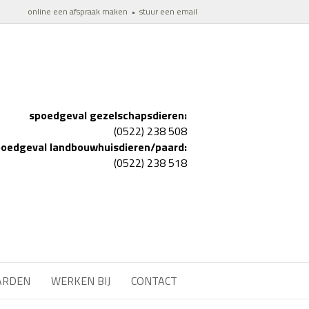
online een afspraak maken
•
stuur een email
spoedgeval gezelschapsdieren:
(0522) 238 508
oedgeval landbouwhuisdieren/paard:
(0522) 238 518
ARDEN
WERKEN BIJ
CONTACT