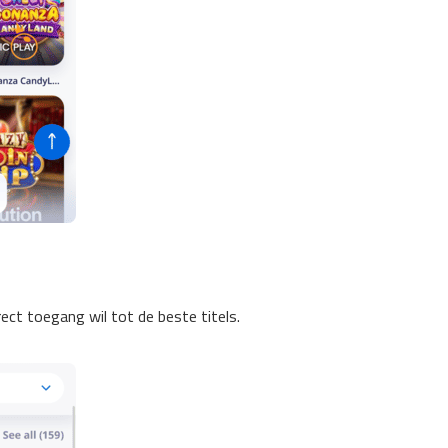
rect toegang wil tot de beste titels.