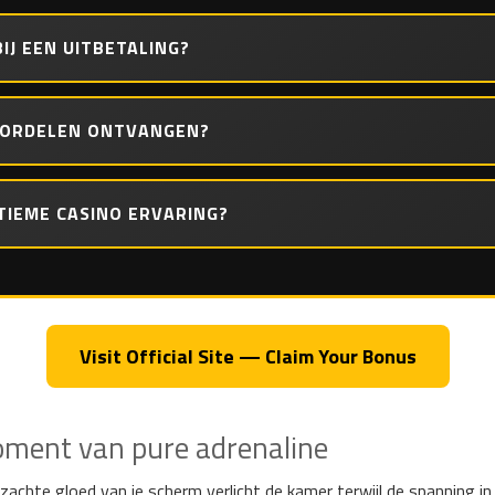
BIJ EEN UITBETALING?
VOORDELEN ONTVANGEN?
LTIEME CASINO ERVARING?
Visit Official Site — Claim Your Bonus
oment van pure adrenaline
e zachte gloed van je scherm verlicht de kamer terwijl de spanning in