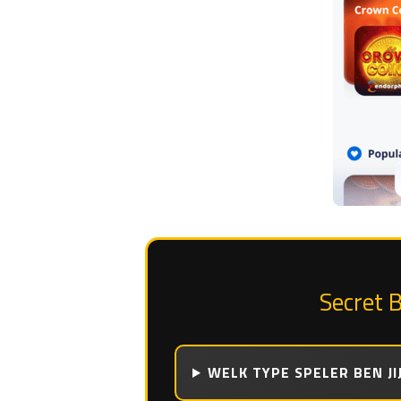
Secret 
WELK TYPE SPELER BEN JIJ