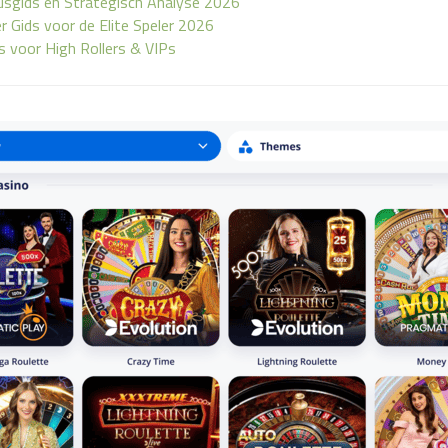
nusgids en Strategisch Analyse 2026
r Gids voor de Elite Speler 2026
s voor High Rollers & VIPs