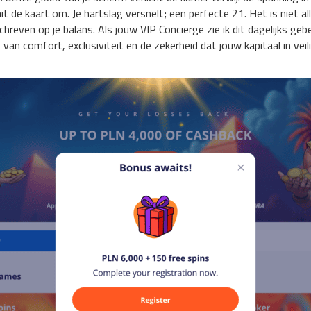
ait de kaart om. Je hartslag versnelt; een perfecte 21. Het is niet a
reven op je balans. Als jouw VIP Concierge zie ik dit dagelijks geb
 van comfort, exclusiviteit en de zekerheid dat jouw kapitaal in veil