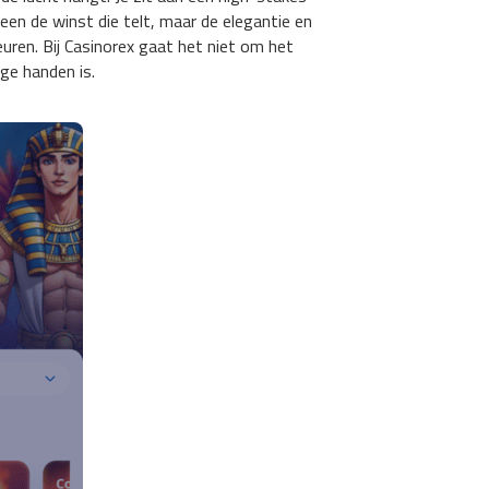
lleen de winst die telt, maar de elegantie en
euren. Bij Casinorex gaat het niet om het
ige handen is.