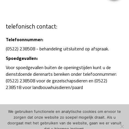
telefonisch contact:
Telefoonnummer:
(0522) 238508 - behandeling uitsluitend op afspraak.
Spoedgevallen:
Voor spoedgevallen buiten de openingstijden kunt u de
dienstdoende dierenarts bereiken onder telefoonnummer:
(0522) 238508 voor de gezelschapsdieren en (0522)
238518 voor landbouwhuisdieren/paard
We gebruiken functionele en analytische cookies om ervoor te
zorgen dat onze website zo soepel mogelijk draait. Als u
doorgaat met het gebruiken van de website, gaan we er vanuit
dat u hiermee instemt.