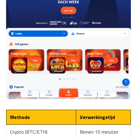
Methode
Verwerkingstijd
Crypto (BTC/ETH)
Binnen 15 minuten