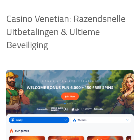
Casino Venetian: Razendsnelle
Uitbetalingen & Ultieme
Beveiliging