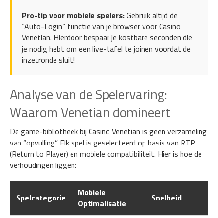
Pro-tip voor mobiele spelers:
Gebruik altijd de
“Auto-Login” functie van je browser voor Casino
Venetian. Hierdoor bespaar je kostbare seconden die
je nodig hebt om een live-tafel te joinen voordat de
inzetronde sluit!
Analyse van de Spelervaring:
Waarom Venetian domineert
De game-bibliotheek bij Casino Venetian is geen verzameling
van “opvulling”. Elk spel is geselecteerd op basis van RTP
(Return to Player) en mobiele compatibiliteit. Hier is hoe de
verhoudingen liggen:
Mobiele
Spelcategorie
Snelheid
Optimalisatie