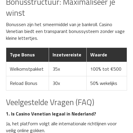
Bonusstructuur: Maximaliseer je
winst
Bonussen zijn het smeermiddel van je bankroll. Casino
Venetian biedt een transparant bonussysteem zonder vage
kleine lettertjes.
Type Bonus
Inzetvereiste
Waarde
Welkomstpakket
35x
100% tot €500
Reload Bonus
30x
50% wekelijks
Veelgestelde Vragen (FAQ)
1. Is Casino Venetian legaal in Nederland?
Ja, het platform volgt alle internationale richtlijnen voor
veilig online gokken.