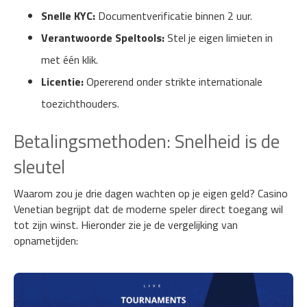
Snelle KYC:
Documentverificatie binnen 2 uur.
Verantwoorde Speltools:
Stel je eigen limieten in
met één klik.
Licentie:
Opererend onder strikte internationale
toezichthouders.
Betalingsmethoden: Snelheid is de
sleutel
Waarom zou je drie dagen wachten op je eigen geld? Casino
Venetian begrijpt dat de moderne speler direct toegang wil
tot zijn winst. Hieronder zie je de vergelijking van
opnametijden: