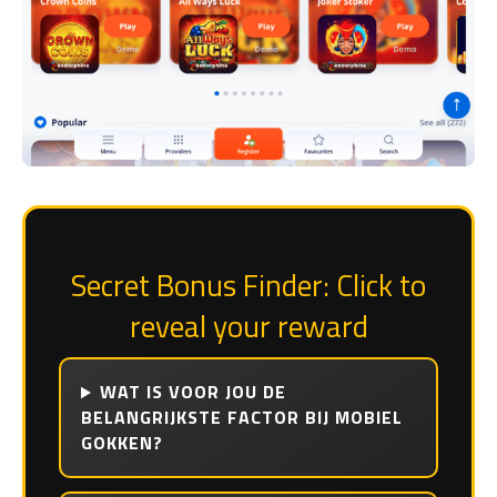
Secret Bonus Finder: Click to
reveal your reward
WAT IS VOOR JOU DE
BELANGRIJKSTE FACTOR BIJ MOBIEL
GOKKEN?