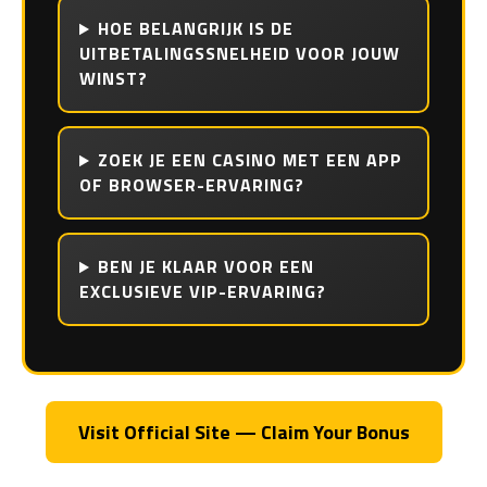
HOE BELANGRIJK IS DE
UITBETALINGSSNELHEID VOOR JOUW
WINST?
ZOEK JE EEN CASINO MET EEN APP
OF BROWSER-ERVARING?
BEN JE KLAAR VOOR EEN
EXCLUSIEVE VIP-ERVARING?
Visit Official Site — Claim Your Bonus