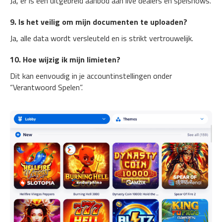
Ja, er is een uitgebreid aanbod aan live dealers en spelshows.
9. Is het veilig om mijn documenten te uploaden?
Ja, alle data wordt versleuteld en is strikt vertrouwelijk.
10. Hoe wijzig ik mijn limieten?
Dit kan eenvoudig in je accountinstellingen onder
“Verantwoord Spelen”.