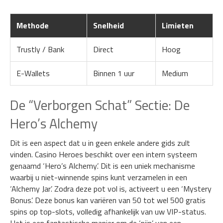
Methode
Snelheid
Limieten
Trustly / Bank
Direct
Hoog
E-Wallets
Binnen 1 uur
Medium
De “Verborgen Schat” Sectie: De
Hero’s Alchemy
Dit is een aspect dat u in geen enkele andere gids zult
vinden. Casino Heroes beschikt over een intern systeem
genaamd ‘Hero’s Alchemy’. Dit is een uniek mechanisme
waarbij u niet-winnende spins kunt verzamelen in een
‘Alchemy Jar’. Zodra deze pot vol is, activeert u een ‘Mystery
Bonus’. Deze bonus kan variëren van 50 tot wel 500 gratis
spins op top-slots, volledig afhankelijk van uw VIP-status.