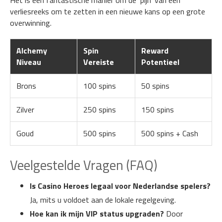
Het is een fantastische manier om de ‘pijn’ van een
verliesreeks om te zetten in een nieuwe kans op een grote
overwinning.
Alchemy
Spin
Reward
Niveau
Vereiste
Potentieel
Brons
100 spins
50 spins
Zilver
250 spins
150 spins
Goud
500 spins
500 spins + Cash
Veelgestelde Vragen (FAQ)
Is Casino Heroes legaal voor Nederlandse spelers?
Ja, mits u voldoet aan de lokale regelgeving.
Hoe kan ik mijn VIP status upgraden?
Door