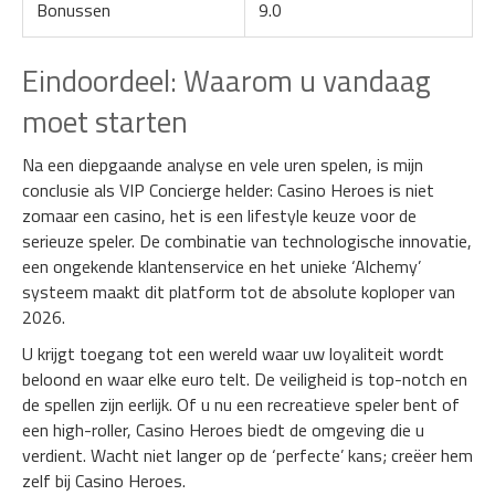
Bonussen
9.0
Eindoordeel: Waarom u vandaag
moet starten
Na een diepgaande analyse en vele uren spelen, is mijn
conclusie als VIP Concierge helder: Casino Heroes is niet
zomaar een casino, het is een lifestyle keuze voor de
serieuze speler. De combinatie van technologische innovatie,
een ongekende klantenservice en het unieke ‘Alchemy’
systeem maakt dit platform tot de absolute koploper van
2026.
U krijgt toegang tot een wereld waar uw loyaliteit wordt
beloond en waar elke euro telt. De veiligheid is top-notch en
de spellen zijn eerlijk. Of u nu een recreatieve speler bent of
een high-roller, Casino Heroes biedt de omgeving die u
verdient. Wacht niet langer op de ‘perfecte’ kans; creëer hem
zelf bij Casino Heroes.