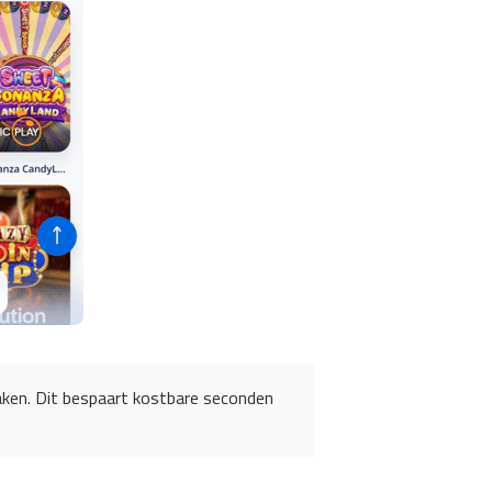
maken. Dit bespaart kostbare seconden