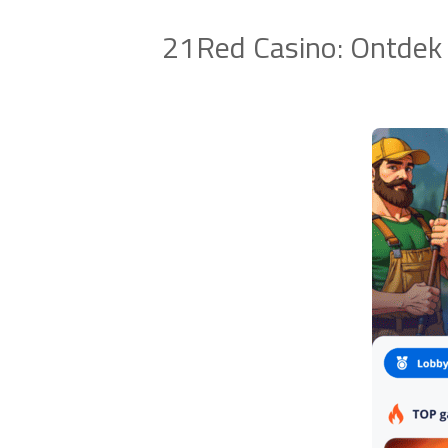
21Red Casino: Ontdek