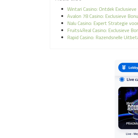
Wintari Casino: Ontdek Exclusiev
Avalon 78 Casino: Exclusieve Bon
Nalu Casino: Expert Strategie voo
Fruits4Real Casino: Exclusieve B
Rapid Casino: Razendsnelle Uitbet