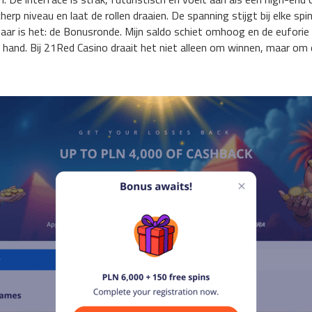
herp niveau en laat de rollen draaien. De spanning stijgt bij elke sp
aar is het: de Bonusronde. Mijn saldo schiet omhoog en de euforie is
n hand. Bij 21Red Casino draait het niet alleen om winnen, maar om d