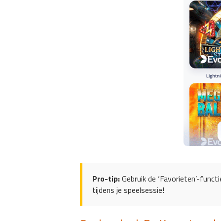
Pro-tip:
Gebruik de ‘Favorieten’-functi
tijdens je speelsessie!