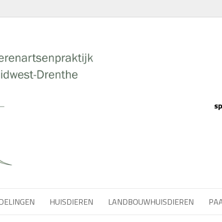
sp
DELINGEN
HUISDIEREN
LANDBOUWHUISDIEREN
PA