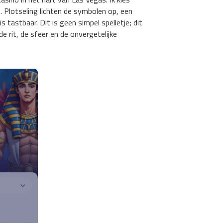
in. Plotseling lichten de symbolen op, een
 tastbaar. Dit is geen simpel spelletje; dit
e rit, de sfeer en de onvergetelijke