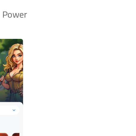
e Power