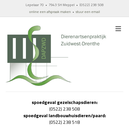
Lepelaar 70 • 7943 SH Meppel • (0522) 238 508
online een afspraak maken
•
stuur een email
M
E
N
U
spoedgeval gezelschapsdieren:
(0522) 238 508
spoedgeval landbouwhuisdieren/paard:
(0522) 238 518