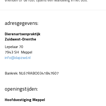
vrienden of de rust tijdens een wandeling in het bos.
adresgegevens:
Dierenartsenpraktijk
Zuidwest-Drenthe
Lepelaar 70
7943 SH Meppel
info@dapzwd.nl
Bankrek: NL67RABO0341847607
openingstijden:
Hoofdvestiging Meppel